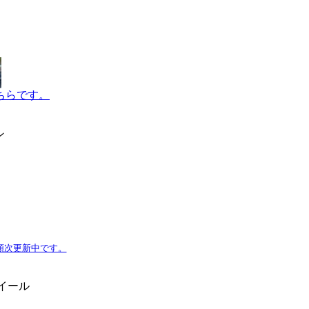
こちらです。
ン
】順次更新中です。
ホイール