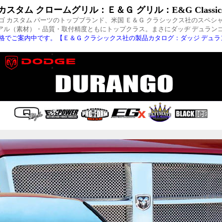
タム クロームグリル：Ｅ＆Ｇ グリル：E&G Classic
ゴ カスタム パーツのトップブランド、米国 Ｅ＆Ｇ クラシックス社のスペシ
アル（素材）・品質・取付精度ともにトップクラス。まさにダッヂ デュランゴ
格でご案内中です。【Ｅ＆Ｇ クラシックス社の製品カタログ：ダッジ デュラン