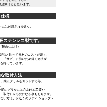
満足戴けると思います。
＊＊＊＊＊＊＊＊＊＊＊＊＊＊＊
仕様
レムは付属されません。
高級ステンレス製です。
 （鏡面仕上げ）
製品と比べて素材のコストが高く、
、「サビ」に強いため輝く光沢が
を持っています。
的な取付方法
に、純正グリルをカットする等、
。
、一部のグリルには穴あけ加工等や、
、取付）が必要になる事もあります。
い方は、お近くのボディ ショップへ
。
＊