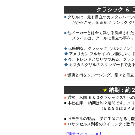
＊＊
クラシック ＆
■
グリルは、最も目立つカスタムパーツ
だからこそ、Ｅ＆Ｇ クラシック グ
■
他メーカーとは全く異なる洗練された
スタイルは、クールに目立つ事をテ
◆
伝統的な、クラシック（パルテノン）
◆
アメリカン フルサイズに相応しい、
◆
今、トレンドとなりつつある、クラシッ
◆
カスタムグリルのスタンダードである、
●
颯爽と街をクルージング。堂々と目立
＊
★
納期：約
■
通常、米国 Ｅ＆Ｇクラシックス社へ
■ 本社在庫： 納期は約２週間です。メ
（Ｅ＆Ｇ又はＵＰＳの都合で
■ 旧モデルの製品： 受注生産になる可
■
ロサンゼルス到着のタイミングで数日
【通常スケジュール】