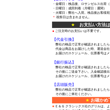
・金曜日：検品後、ロサンゼルス出荷（
・日曜日：成田到着（月曜日：通関）
・火曜日：弊社へ入荷。検品後お客様宛
＊
祝祭日は含まれません。
★
お支払い方法
●
ご注文時のお支払いは不要です。
【代金引換】
弊社の検品で正常が確認されましたら
代金は商品をお届けした時、運送会社
お届けのスケジュール、伝票番号はメ
【銀行振込】
弊社の検品で正常が確認されましたら
その後にご送金下さい。入金確認後出
お届けのスケジュール、伝票番号はメ
【店頭販売】
弊社の検品で正常が確認されましたら
その後にご来社ください。
★
お確かめ
■
Ｅ＆Ｇ クラシックス社のグリルは、