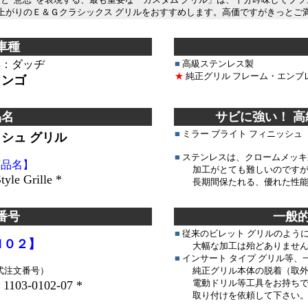
上がりのＥ＆Ｇクラシックス グリルをおすすめします。高価ですがきっとご
＊＊＊＊＊＊＊＊＊＊＊＊＊
＊■
＊＊＊＊＊＊＊＊＊＊＊
車種
年：ダッヂ
■
高級ステンレス製
★
純正グリル フレーム・エンブ
ランゴ
品名
サビに強い！ 
■
ミラー ブライト フィニッシュ
ッシュ グリル
■
ステンレスは、クロームメッキ
商品名】
加工がとても難しいのですが
yle Grille *
長期間保たれる、優れた性能
番号
一般
■
従来のビレット グリルのよう
Ｎ０２】
大幅な加工は殆どありません
■
インサート タイプ グリル等
式注文番号）
純正グリル本体の脱着（取外
電動ドリル等工具をお持ちでな
 1103-0102-07 *
取り付けを依頼して下さい