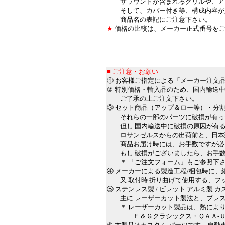
サラウンドが含まれるグリルや、アッ
そして、カバー付き等、構成内容が
商品名の表記にご注意下さい。
★
価格の比較は、メーカー正式番号を
＊
＊
■
■ ご注意・お願い
① お客様ご指定による「メーカー注文
② 特別価格・輸入品のため、国内輸送中
ご了承の上ご注文下さい。
③ セット商品（アップ＆ロー等）・分
それらの一部のパーツに破損が有った
但し 国内輸送中に破損の原因が有る
ロサンゼルスからの出荷前と、日本到
商品お届け時には、お手数ですが必ず
もし 破損がございましたら、お手数
＊ 「ご注文フォーム」もご参照下
④ メーカーによる製造工程/梱包時に
又 取付時 折り曲げて使用する、フ
⑤ ステンレス製 / ビレット アルミ製
主に レーザーカット製法と、プレス
＊ レーザーカット製品は、熱により
Ｅ＆Ｇクラシックス・ＱＡＡ-ＵＳＡ