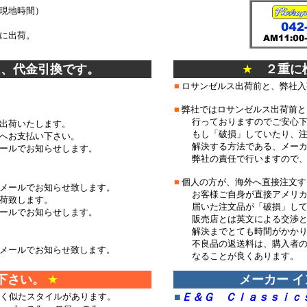
現地時間）
に出荷。
は、代金引換です。
★
２重に
■
ロサンゼルス出荷前と、弊社入
■
弊社ではロサンゼルス出荷前と
行っておりますのでご安
出荷いたします。
もし「破損」していたり、注文
へお支払い下さい。
解決する方法である、メーカ
ールでお知らせします。
弊社の責任で行いますので、
■
個人の方が、海外へ直接注文す
メールでお知らせ致します。
お客様ご自身が直接アメリカ
荷致します。
届いた注文品が「破損」して
ールでお知らせします。
販売店とは英文による交渉と
解決までとても時間がか
不良品の返送料は、購入者の
メールでお知らせ致します。
なることが良くあります。
下さい。
★
メーカー 
よく似たスタイルがあります。
■
Ｅ＆Ｇ Ｃｌａｓｓｉｃ