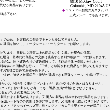
パーのみ、 ロワーのみ、
8910 McGaw Court
異なる商品があります。
Columbia, MD 21045 U
◆
１９７２年創業のカスタム パーツ
ご確認下さい。
正式メンバーでもあります
品」のため、お客様のご都合でキャンセルはできません。
の破損を除いて、ノー クレーム/ノー リターンでお願いします。
割グリルや、同時に２種類以上の商品をご注文戴いた場合の保障。
場合、基本的に良品との交換は該当する個別の破損パーツに限られます。
場合は、国内運送会社の運送保険にて、各商品全体を保障いたします。
着後の２回検品を行い、「正常」と確認された商品を出荷しておりますが
お客様ご自身でお確かめ下さい。
ですがご連絡と破損箇所・状態が確認できる画像をメールでお送り下さい。
さい。
、細かいスリ傷が付く事がございますが、返品/交換の対象とはなりません。
ック（爪）部に曲がりが有っても、返品/交換の対象とはなりません。
 カスタムグリルの製法について。
製法による製品があります。又 両方の製品を組み合わせた製品もあります。
保護シート等の外周部は多少昇華します。又 切断部は僅かにザラ付きます。
・リアルホイールズ等、殆どのアメリカ大手主要メーカーが採用してい