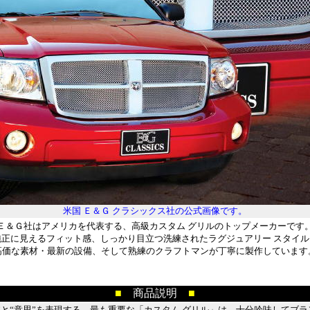
米国 Ｅ＆Ｇ クラシックス社の公式画像です。
Ｅ＆Ｇ社はアメリカを代表する、高級カスタム グリルのトップメーカーです
純正に見えるフィット感、しっかり目立つ洗練されたラグジュアリー スタイル
高価な素材・最新の設備、そして熟練のクラフトマンが丁寧に製作しています
■
商品説明
■
ス”と“意思”を表現する、最も重要な「カスタム グリル」は、十分吟味してブ