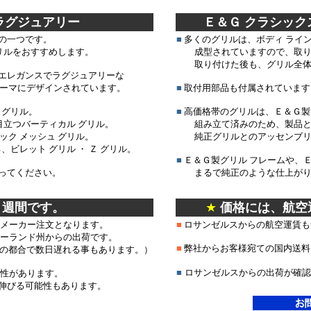
 ラグジュアリー
Ｅ＆Ｇ クラシック
の一つです。
■
多くのグリルは、ボディ ライン
リルをおすすめします。
成型されていますので、取り
取り付けた後も、グリル全体
エレガンスでラグジュアリーな
ーマにデザインされています。
■
取付用部品も付属されています
 グリル。
■
高価格帯のグリルは、Ｅ＆Ｇ製
目立つバーティカル グリル。
組み立て済みのため、製品と
ク メッシュ グリル。
純正グリルとのアッセンブリ
ビレット グリル ・ Ｚ グリル。
■
Ｅ＆Ｇ製グリル フレームや、
ってください。
まるで純正のような仕上がり
２週間です。
★
価格には、航空
のメーカー注文となります。
■
ロサンゼルスからの航空運賃も
リーランド州からの出荷です。
■
弊社からお客様宛ての国内送料
数日遅れる事もあります。）
■
ロサンゼルスからの出荷が確認
能性があります。
伸びる可能性もあります。