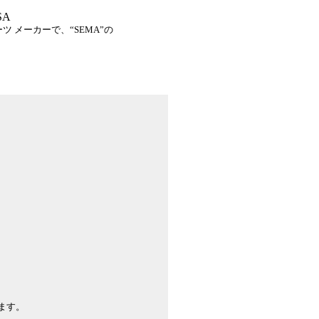
SA
 メーカーで、“SEMA”の
＊
。
、
ます。