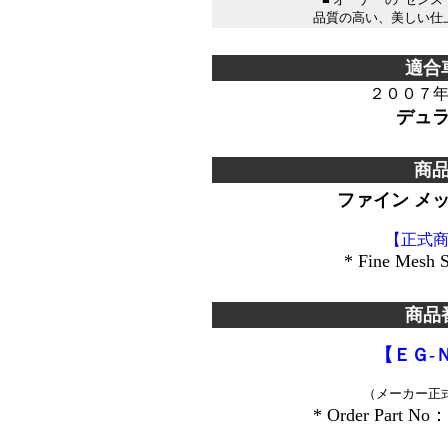
品質の高い、美しい仕
＊＊＊＊＊＊＊＊＊＊＊＊＊
適合
２００７
デュ
＊
商
ファイン メ
【正式
* Fine Mesh St
＊
商品
【ＥＧ-
（メーカー正
* Order Part No：