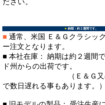
ださい。
＊
＊
★
納期：約２週間です。
■
通常、米国 Ｅ＆Ｇクラシッ
ー注文となります。
■ 本社在庫： 納期は約２週間
ド州からの出荷です。
（Ｅ＆Ｇ又はＵＰ
で数日遅れる事もあります。
■ 旧モデルの製品： 受注生産