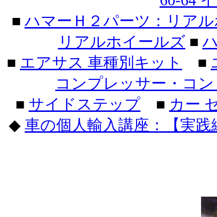
60-64
■
ハマーＨ２パーツ：リアル
リアルホイールズ
■
ハ
■
エアサス 車種別キット
■
コンプレッサー・コン
■
サイドステップ
■
カー 
◆
車の個人輸入講座：【実践