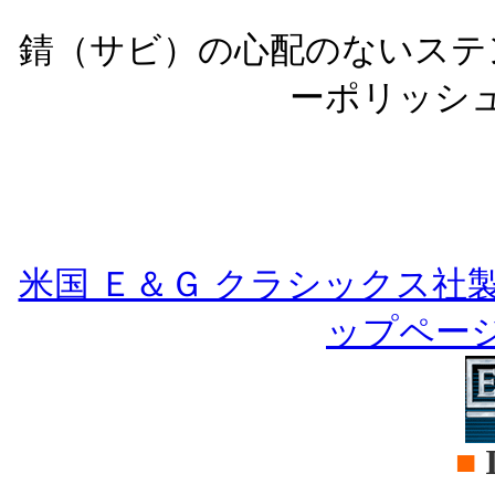
錆（サビ）の心配のないステ
ーポリッシ
米国 Ｅ＆Ｇ クラシックス社
ップペー
■