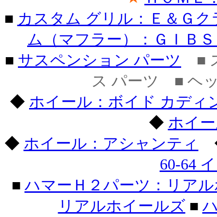
■
カスタム グリル：Ｅ＆Ｇク
ム（マフラー）：ＧＩＢＳ
■
サスペンション パーツ
■ 
ス パーツ ■ ヘ
◆
ホイール：ボイド カディ
◆
ホイー
◆
ホイール：アシャンティ
60-64
■
ハマーＨ２パーツ：リアル
リアルホイールズ
■
ハ