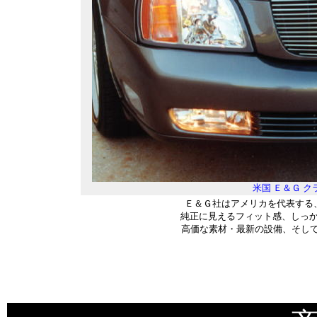
米国 Ｅ＆Ｇ 
Ｅ＆Ｇ社はアメリカを代表する
純正に見えるフィット感、しっか
高価な素材・最新の設備、そし