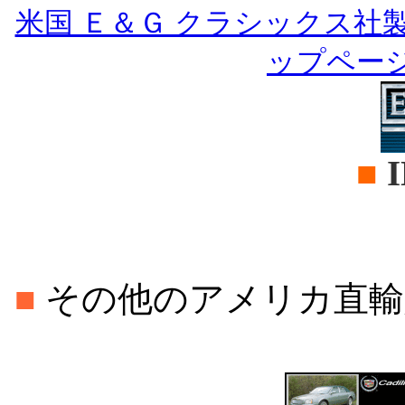
米国 Ｅ＆Ｇ クラシックス社
ップペー
■
I
■
その他のアメリカ直輸