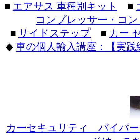
■
エアサス 車種別キット
■
コンプレッサー・コン
■
サイドステップ
■
カー 
◆
車の個人輸入講座：【実践
カーセキュリティ バイパー