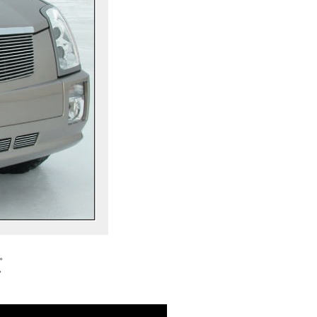
。
。
。