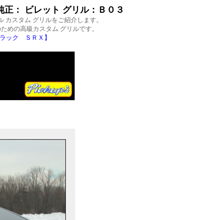
SA 純正： ビレット グリル：Ｂ０３
ル カスタム グリルをご紹介します。
ための高級カスタム グリルです。
デラック ＳＲＸ】