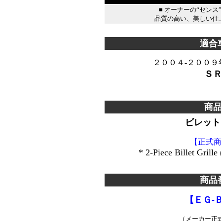
■ オーナーの“セン
品質の高い、美しい仕
＊＊＊＊＊＊＊＊＊＊＊＊＊
適合
２００４-２００
Ｓ
＊
商
ビレット
【正式
* 2-Piece Billet Grill
＊
商品
【ＥＧ-
（メーカー正