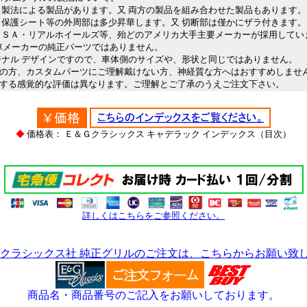
製法による製品があります。又 両方の製品を組み合わせた製品もあります。
保護シート等の外周部は多少昇華します。又 切断部は僅かにザラ付きます。
・リアルホイールズ等、殆どのアメリカ大手主要メーカーが採用してい
動車メーカーの純正パーツではありません。
ナル デザインですので、車体側のサイズや、形状と同じではありません。
方、カスタムパーツにご理解戴けない方、神経質な方へはおすすめしませ
る感覚的な評価は異なります。ご理解とご了承のうえご注文下さい。
＊
◆
価格表： Ｅ＆Ｇクラシックス キャデラック インデックス（目次）
詳しくはこちらをご参照ください。
 クラシックス社 純正グリルのご注文は、こちらからお願い致
商品名・商品番号のご記入をお願いしております。