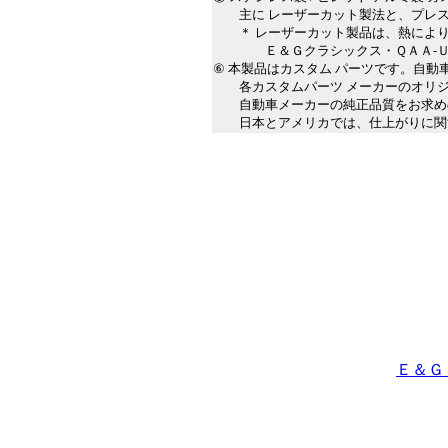
主に レーザーカット製法と、プレス
＊ レーザーカット製品は、熱により
Ｅ＆Ｇクラシックス・ＱＡＡ-ＵＳＡ
⑥ 本製品はカスタム パーツです。自
各カスタムパーツ メーカーのオリジ
自動車メーカーの純正品質をお求めの
日本とアメリカでは、仕上がりに関す
Ｅ＆Ｇ