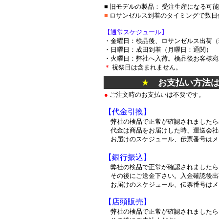
■ 旧モデルの製品： 受注生産になる可
■
ロサンゼルス到着のタイミングで数日
【通常スケジュール】
・金曜日：検品後、ロサンゼルス出荷（
・日曜日：成田到着（月曜日：通関）
・火曜日：弊社へ入荷。検品後お客様宛
＊
祝祭日は含まれません。
★
お支払い方法
●
ご注文時のお支払いは不要です。
【代金引換】
弊社の検品で正常が確認されましたら
代金は商品をお届けした時、運送会社
お届けのスケジュール、伝票番号はメ
【銀行振込】
弊社の検品で正常が確認されましたら
その後にご送金下さい。入金確認後出
お届けのスケジュール、伝票番号はメ
【店頭販売】
弊社の検品で正常が確認されましたら