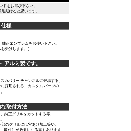
ランドをお選び下さい。
満足戴けると思います。
＊＊＊＊＊＊＊＊＊＊＊＊＊＊＊
仕様
 純正エンブレムをお使い下さい。
お受けします。）
＊
ト アルミ製です。
。
ィスカバリー チャンネルに登場する、
に採用される、カスタム パーツの
。
す
＊
＊
的な取付方法
に、純正グリルをカットする等、
。
、一部のグリルには穴あけ加工等や、
、取付）が必要になる事もあります。