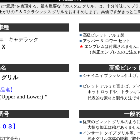
ス”と“意思”を表現する、最も重要な「カスタム グリル」は、十分吟味してブ
上がりのＥ＆Ｇクラシックス グリルをおすすめします。高価ですがきっとご
＊＊＊＊＊＊＊＊＊＊＊＊＊
＊■
＊＊＊＊＊＊＊＊＊＊＊
車種
■
高級ビレット アルミ製
９年：キャデラック
■
アッパー ＆ ロワー セット
ＲＸ
★
エンブレムは付属されません。
（ 純正エンブレムのご注文も
品名
高級ビレッ
■
シャイニィ ブラッシュ仕上げ
 グリル
■
ビレット アルミと言えば、デ
商品名】
ホット ロッドや、トラッキン
e (Upper and Lower) *
代表的な素材と製作方法で
番号
一般
■
従来のビレット グリルのよう
Ｂ０３】
大幅な加工は殆どありません
■
インサート タイプ グリル等
式注文番号）
純正グリル本体の脱着（取外