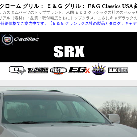
ーム グリル： Ｅ＆Ｇ グリル： E&G Classics U
Ｘ カスタムパーツのトップブランド、米国 Ｅ＆Ｇ クラシックス社のスペシャ
リアル（素材）・品質・取付精度ともにトップクラス。まさにキャデラックの
特別価格でご案内中です。【Ｅ＆Ｇ クラシックス社の製品カタログ：キャ