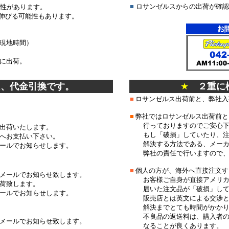
■
ロサンゼルスからの出荷が確認
能性があります。
伸びる可能性もあります。
現地時間）
に出荷。
は、代金引換です。
★
２重に
■
ロサンゼルス出荷前と、弊社入
■
弊社ではロサンゼルス出荷前と
行っておりますのでご安
出荷いたします。
もし「破損」していたり、注文
へお支払い下さい。
解決する方法である、メーカ
ールでお知らせします。
弊社の責任で行いますので、
■
個人の方が、海外へ直接注文す
メールでお知らせ致します。
お客様ご自身が直接アメリカ
荷致します。
届いた注文品が「破損」して
ールでお知らせします。
販売店とは英文による交渉と
解決までとても時間がか
不良品の返送料は、購入者の
メールでお知らせ致します。
なることが良くあります。