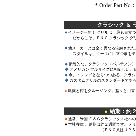
* Order Part No：
＊＊
クラシック ＆
■
イメージ一新！ グリルは、最も目立
だからこそ、Ｅ＆Ｇ クラシック グ
■
他メーカーとは全く異なる洗練された
スタイルは、クールに目立つ事をテ
◆
伝統的な、クラシック（パルテノン）
◆
アメリカン フルサイズに相応しい、
◆
今、トレンドとなりつつある、クラシッ
◆
カスタムグリルのスタンダードである、
●
颯爽と街をクルージング。堂々と目立
＊
＊
★
納期：約
■
通常、米国 Ｅ＆Ｇクラシックス社へ
■ 本社在庫： 納期は約２週間です。メ
（Ｅ＆Ｇ又はＵＰＳの都合で