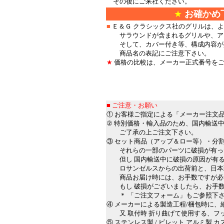
その後にご来社ください。
★
お確かめ
■
Ｅ＆Ｇ クラシックス社のグリルは、
サラウンドが含まれるグリルや、アッ
そして、カバー付き等、構成内容が
商品名の表記にご注意下さい。
★
価格の比較は、メーカー正式番号を
＊
＊
■
■ ご注意・お願い
① お客様ご指定による「メーカー注文
② 特別価格・輸入品のため、国内輸送中
ご了承の上ご注文下さい。
③ セット商品（アップ＆ロー等）・分
それらの一部のパーツに破損が有った
但し 国内輸送中に破損の原因が有る
ロサンゼルスからの出荷前と、日本到
商品お届け時には、お手数ですが必ず
もし 破損がございましたら、お手数
＊ 「ご注文フォーム」もご参照下
④ メーカーによる製造工程/梱包時に
又 取付時 折り曲げて使用する、フ
⑤ ステンレス製 / ビレット アルミ製