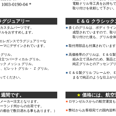
電動ドリル等工具をお持ちでな
 1003-0190-04 *
取り付けを依頼して下さい
 ラグジュアリー
Ｅ＆Ｇ クラシック
つカスタムパーツです。
■
多くのグリルは、ボディ ライン
リルをおすすめします。
成型されていますので、取り
取り付けた後も、グリル全体
エレガンスでラグジュアリーな
ーマにデザインされています。
■
取付用部品も付属されています
 グリル。
■
高価格帯のグリルは、Ｅ＆Ｇ製
目立つバーティカル グリル。
組み立て済みのため、製品と
ク メッシュ グリル。
純正グリルとのアッセンブリ
ビレット グリル ・ Ｚ グリル。
■
Ｅ＆Ｇ製グリル フレームや、
ってください。
まるで純正のような仕上がり
２週間です。
★
価格には、航空
のメーカー注文となります。
■
ロサンゼルスからの航空運賃も
リーランド州からの出荷です。
■
弊社からお客様宛ての国内送料
数日遅れる事もあります。）