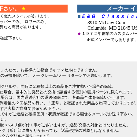
下さい。
★
メーカー 
よく似たスタイルがあります。
■
Ｅ＆Ｇ Ｃｌａｓｓｉｃ
パーのみ、 ロワーのみ、
8910 McGaw Court
異なる商品があります。
Columbia, MD 21045 U
◆
１９７２年創業のカスタム パーツ
ご確認下さい。
正式メンバーでもあります
品」のため、お客様のご都合でキャンセルはできません。
の破損を除いて、ノー クレーム/ノー リターンでお願いします。
割グリルや、同時に２種類以上の商品をご注文戴いた場合の保障。
場合、基本的に良品との交換は該当する個別の破損パーツに限られます。
場合は、国内運送会社の運送保険にて、各商品全体を保障いたします。
着後の２回検品を行い、「正常」と確認された商品を出荷しておりますが
お客様ご自身でお確かめ下さい。
ですがご連絡と破損箇所・状態が確認できる画像をメールでお送り下さい。
さい。
、細かいスリ傷が付く事がございますが、返品/交換の対象とはなりません。
ック（爪）部に曲がりが有っても、返品/交換の対象とはなりません。
 カスタムグリルの製法について。