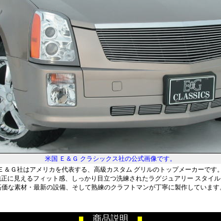
米国 Ｅ＆Ｇ クラシックス社の公式画像です。
Ｅ＆Ｇ社はアメリカを代表する、高級カスタム グリルのトップメーカーです
純正に見えるフィット感、しっかり目立つ洗練されたラグジュアリー スタイル
高価な素材・最新の設備、そして熟練のクラフトマンが丁寧に製作しています
■
商品説明
■