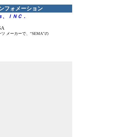
インフォメーション
ｓ、ＩＮＣ．
SA
 メーカーで、“SEMA”の
＊
。
、