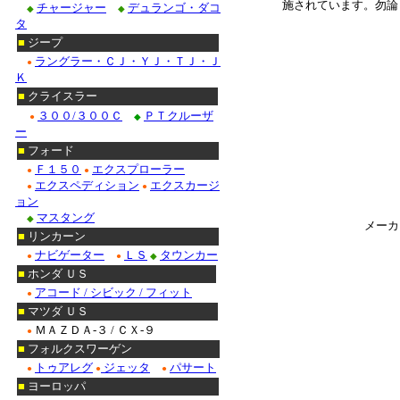
施されています。
勿論
チャージャー
デュランゴ・ダコ
◆
◆
タ
＊
■
ジープ
ラングラー・ＣＪ・ＹＪ・ＴＪ・Ｊ
●
Ｋ
■
クライスラー
３００/３００Ｃ
ＰＴクルーザ
●
◆
ー
■
フォード
Ｆ１５０
エクスプローラー
●
●
エクスペディション
エクスカージ
●
●
ョン
マスタング
◆
メーカ
■
リンカーン
ナビゲーター
ＬＳ
タウンカー
●
●
◆
■
ホンダ ＵＳ
アコード / シビック / フィット
●
■
マツダ ＵＳ
ＭＡＺＤＡ-３ / ＣＸ-９
●
■
フォルクスワーゲン
トゥアレグ
ジェッタ
パサート
●
●
●
■
ヨーロッパ