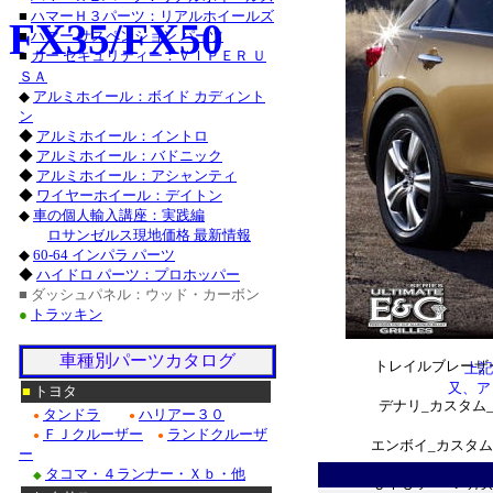
■
ハマーＨ３パーツ：リアルホイールズ
FX35/FX50
グランドチェロ
■
ハマー サスペンション パーツ
■トヨタ/北米トヨ
■
カー セキュリティー：ＶＩＰＥＲ Ｕ
ＳＡ
サーフ_カスタムグ
◆
アルミホイール：ボイド カディント
ン
ハイランダー_カス
◆
アルミホイール：イントロ
◆
アルミホイール：バドニック
マトリックス_カ
◆
アルミホイール：アシャンティ
◆
ワイヤーホイール：デイトン
■レクサス：ＩＳ_
◆
車の個人輸入講座：実践編
ロサンゼルス現地価格 最新情報
ＧＸ_カスタム_グ
◆
60-64 インパラ パーツ
◆
ハイドロ パーツ：プロホッパー
ＧＳ４６０_カスタ
■ ダッシュパネル：ウッド・カーボン
●
トラッキン
シルバラード_Ｃ
車種別パーツカタログ
トレイルブレーザ
上記
又、ア
■
トヨタ
デナリ_カスタム
タンドラ
ハリアー３０
●
●
ＦＪクルーザー
ランドクルーザ
●
●
エンボイ_カスタム
ー
タコマ・４ランナー・Ｘｂ・他
◆
ＣＴＳクーペ_カ