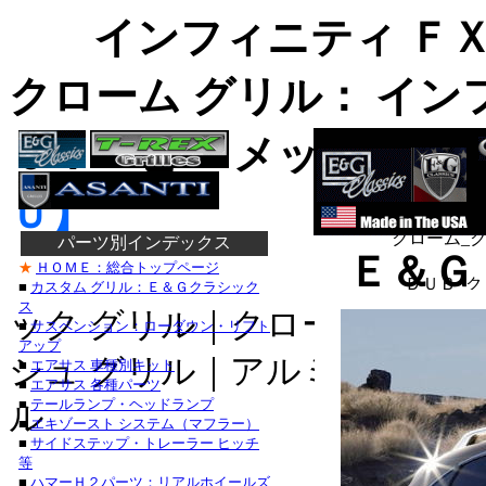
インフィニティ ＦＸ
クローム グリル
： イン
０：ヘビー メッシュ グ
グリル、
Ｅ＆Ｇグリ
Ｕ】
クローム_
パーツ別インデックス
Ｅ＆Ｇ
★
ＨＯＭＥ：総合トップページ
ＤＵＢ_ク
■
カスタム グリル：Ｅ＆Ｇクラシック
ス
ック グリル｜クローム グリ
■クライスラー：
■
サスペンション：ローダウン・リフト
アップ
３００Ｍ_カスタ
シュ グリル｜アルミ ビレット
■
エアサス 車種別キット
■
エアサス 各種パーツ
セブリング_カス
■
テールランプ・ヘッドランプ
ル
■
エキゾースト システム（マフラー）
デュランゴ_カスタ
■
サイドステップ・トレーラー ヒッチ
◆E&G
等
チャージャー_カ
■
ハマーＨ２パーツ：リアルホイールズ