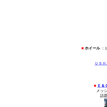
■
ホイール
：ビ
ＵＳカ
■
Ｅ＆
メッシ
話題