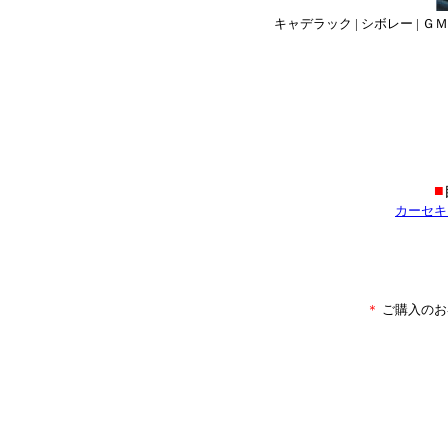
キャデラック | シボレー | ＧＭＣ
■
カーセキ
＊
ご購入のお