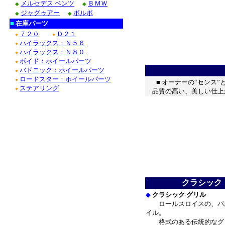
メルセデス ベンツ
ＢＭＷ
◆
◆
ジャグゥアー
ボルボ
◆
◆
■
在庫パーツ
７２０
Ｄ２１
●
●
ハイラックス：Ｎ５６
●
ハイラックス：Ｎ８０
●
ボイド：ホイールパーツ
●
バドニック：ホイールパーツ
●
ロードスター：ホイールパーツ
●
■ オーナーの“センス
ステアリング
●
品質の高い、美しい仕上
クラシック 
◆
クラシック グリル
ロールスロイスの、パル
イル。
格式のある伝統的なグリ