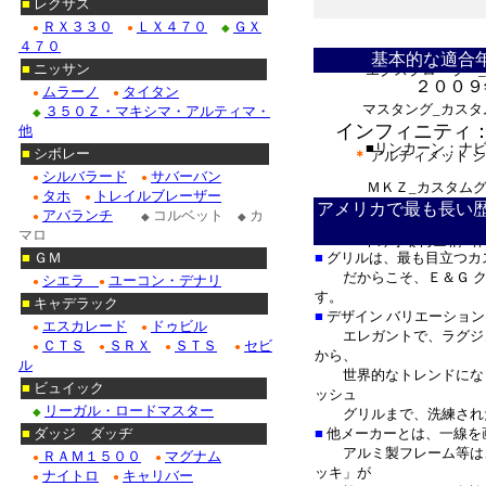
■
レクサス
ＲＸ３３０
ＬＸ４７０
ＧＸ
●
●
◆
＊
セビル_カスタムグ
４７０
基本的な適合
■
ニッサン
エクスプローラー_
２００９
ムラーノ
タイタン
●
●
マスタング_カスタ
３５０Ｚ・マキシマ・アルティマ・
◆
インフィニティ：
他
■リンカーン：ナビ
■
シボレー
＊
アルティメット 
シルバラード
サバーバン
●
●
＊
ＭＫＺ_カスタム
タホ
トレイルブレーザー
●
●
■ニッサン：ムラ
アメリカで最も長い歴
アバランチ
コルベット
カ
●
◆
◆
マロ
エクストレール_カ
■
ＧＭ
■
グリルは、最も目立つカ
だからこそ、Ｅ＆Ｇ ク
シエラ
ユーコン・デナリ
●
●
■インフィニティ：
す。
■
キャデラック
■
デザイン バリエーショ
ＥＸ_カ
エスカレード
ドゥビル
●
●
エレガントで、ラグジュ
■ホンダ：
ＣＴＳ
ＳＲＸ
ＳＴＳ
セビ
●
●
●
●
から、
ル
世界的なトレンドになっ
■
ビュイック
ッシュ
リーガル・ロードマスター
◆
グリルまで、洗練された
■
ダッジ ダッヂ
■
他メーカーとは、一線を
アルミ製フレーム等は
ＲＡＭ１５００
マグナム
●
●
ッキ」が
ナイトロ
キャリバー
●
●