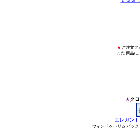
Ｅ＆Ｇ 
★
ご注文フ
また 商品
★
クロ
エレガント
ウィンドゥ トリム パック 