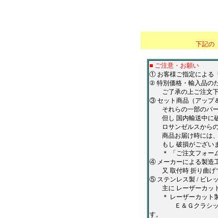
＊
*******************
下記の
■ ご注意・お願い
① お客様ご指定による
② 特別価格・輸入品の
ご了承の上ご注文下
③ セット商品（アップ
それらの一部のパーツ
但し 国内輸送中に破
ロサンゼルスからの出
商品お届け時には、お
もし 破損がございま
＊ 「ご注文フォーム
④ メーカーによる製造
又 取付時 折り曲げ
⑤ ステンレス製 / ビ
主に レーザーカット
＊ レーザーカット製
Ｅ＆Ｇクラシックス・
す。