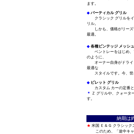
ます。
◆
バーティカル グリル
クラシック グリルをイ
リル。
しかも、価格がリーズナ
最適。
◆
各種ビンテッジ メッシュ
ベントレーをはじめ、ア
のように、
オーナー自身がドライビ
最適な
スタイルです。今、世界
◆
ビレット グリル
カスタム カーの定番と
＊
Ｚ グリルや、クォータ
す。
＊
納期は
★
米国 Ｅ＆Ｇ クラシッ
このため、「途中キャ