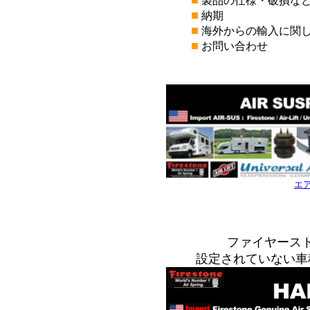
■
製品の仕様・破損な
■
納期
■
海外からの輸入に関
■
お問い合わせ
*
*
エ
*
*
ファイヤース
設定されていない車