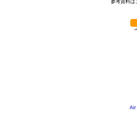
参考資料は
************************
Air