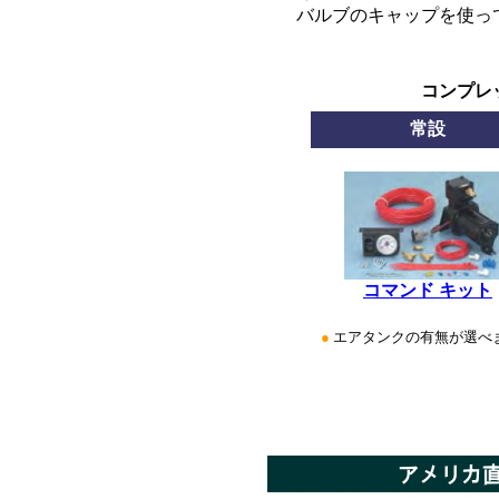
■
バルブのキャップを使っ
コンプレ
常設
コマンド キット
●
エアタンクの有無が選べ
*********************
*
*