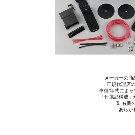
メーカーの商
正規代理店
車種/年式によ
「付属品構成」
又 右側
あらか