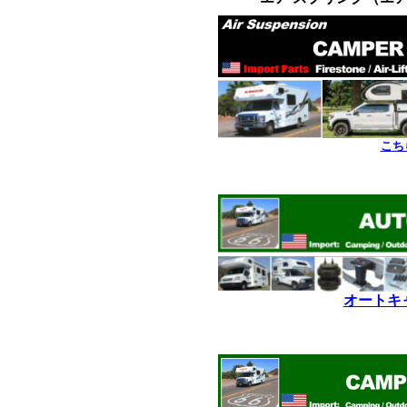
こち
*
*
オートキ
*
*