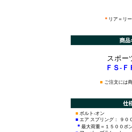
＊
リア＝リー
*
スポー
ＦＳ-Ｆ
■
ご注文には
*
■
ボルト-オン
■
エア スプリング： ９０
＊
最大荷重＝１５００ポンド