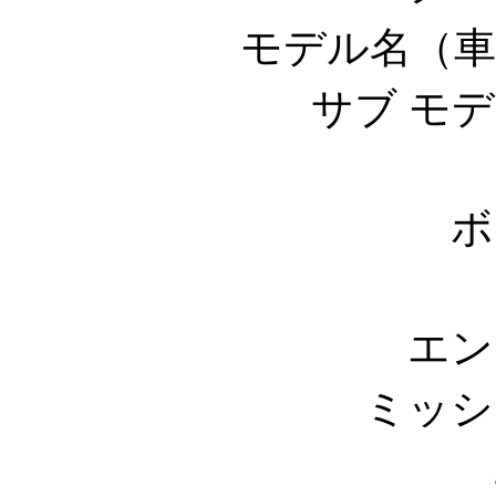
モデル名（車
サブ モ
ボ
エン
ミッシ