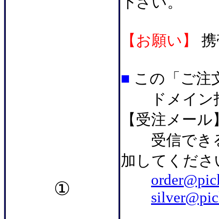
下さい。
【お願い】
携
■
この「ご注
ドメイン指
【受注メール
受信できる
加してくださ
order@pic
①
silver@pic