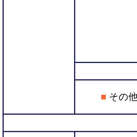
＊
■
その
＊