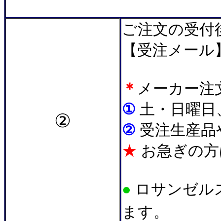
＊
ご注文の受付
【受注メール
＊
メーカー注
①
土・日曜日
②
②
受注生産品
★
お急ぎの方
●
ロサンゼル
ます。