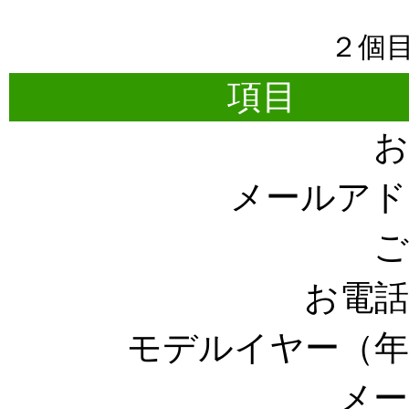
２個
項目
お
メールアド
ご
お電話
モデルイヤー（年
メー