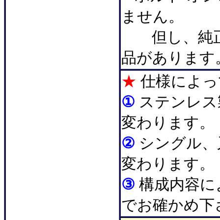
ません。
但し、純正
品があります
★
仕様によ
①
ステンレス
変わります。
②
シングル、
変わります。
③
構成内容に
でお確かめ下