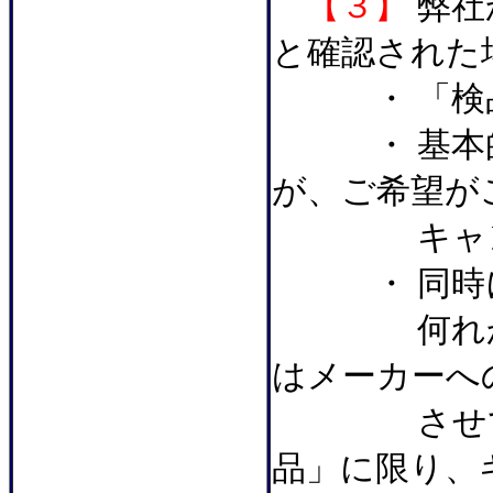
【３】
弊社
と確認された
・ 「検品
・ 基本的
が、ご希望が
キャンセ
・ 同時に
何れかの商
はメーカーへ
させて戴き
品」に限り、