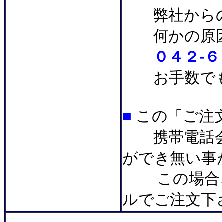
弊社からの
何かの原因で
０４２-６
お手数でも
■
この「ご注
携帯電話会
ができ無い事
この場合
ルでご注文下