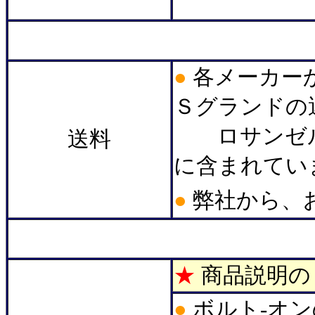
＊
●
各メーカー
Ｓグランドの
ロサンゼル
送料
に含まれてい
●
弊社から、
＊
★
商品説明の
●
ボルト-オ