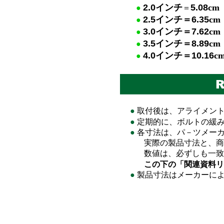
2.0
インチ
5.08
cm
●
＝
2.5
イン
チ＝
6.35
cm
●
3.0
イ
ンチ＝
7.62
cm
●
3.5
イ
ンチ＝
8.89
cm
●
4.0
イ
ンチ＝
10.16
c
●
●
取付後は、アライメン
●
定期的に、ボルトの緩
●
各寸法は、パ－ツメーカ
実際の製品寸法と、商品
数値は、必ずしも一致
この下の「関連資料リ
●
製品寸法はメーカーに