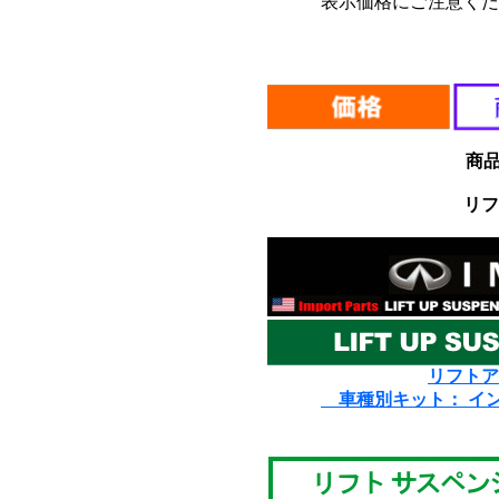
表示価格にご注意くだ
*
*
商
リフ
リフトア
車種別キット： イ