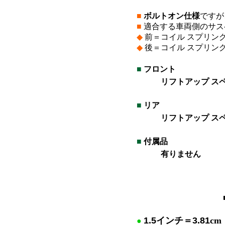
■
ボルトオン仕様
ですが
■
適合する車両側のサス
◆
前＝コイル スプリン
◆
後＝コイル スプリン
■
フロント
リフトアップ スペ
*
■
リア
リフトアップ ス
*
■
付属品
有りません
*
*
1.5
インチ＝
3.81
cm
●