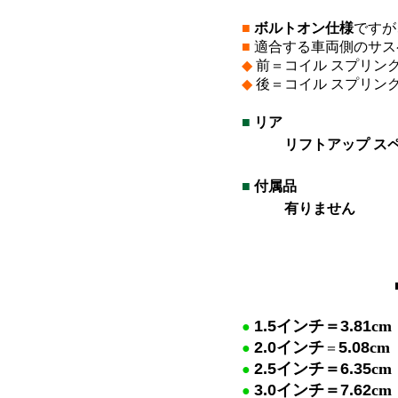
■
ボルトオン仕様
ですが
■
適合する車両側のサス
◆
前＝コイル スプリン
◆
後＝コイル スプリン
■
リア
リフトアップ ス
*
■
付属品
有りません
*
*
1.5
インチ＝
3.81
cm
●
2.0
インチ
5.08
cm
●
＝
2.5
イン
チ＝
6.35
cm
●
3.0
イ
ンチ＝
7.62
cm
●