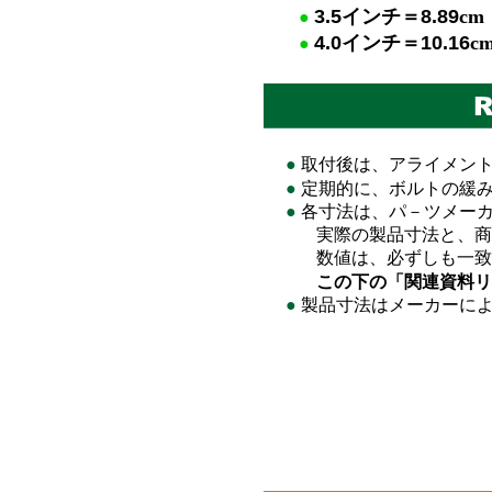
3.5
イ
ンチ＝
8.89
cm
●
4.0
イ
ンチ＝
10.16
c
●
●
取付後は、アライメン
●
定期的に、ボルトの緩
●
各寸法は、パ－ツメーカ
実際の製品寸法と、商品
数値は、必ずしも一致
この下の「関連資料リ
●
製品寸法はメーカーに