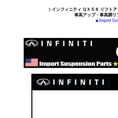
１
インフィニティ ＱＸ５６ リフト
車高アップ・車高調リ
Import Su
◆