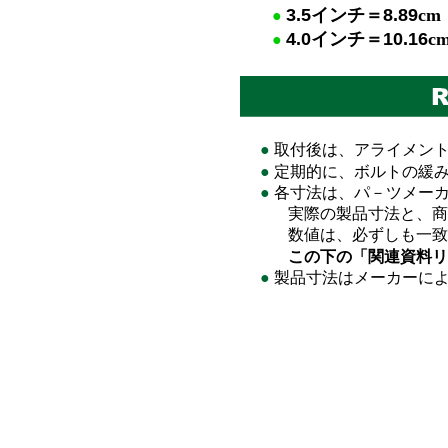
3.5
イ
ンチ＝
8.89
cm
●
4.0
イ
ンチ＝
10.16
c
●
●
取付後は、アライメン
●
定期的に、ボルトの緩
●
各寸法は、パ－ツメーカ
実際の製品寸法と、商品
数値は、必ずしも一致
この下の「関連資料リ
●
製品寸法はメーカーに