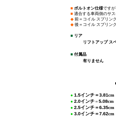
■
ボルトオン仕様
ですが
■
適合する車両側のサス
◆
前＝コイル スプリン
◆
後＝コイル スプリン
■
リア
リフトアップ ス
*
■
付属品
有りません
*
*
1.5
インチ＝
3.81
cm
●
2.0
インチ
5.08
cm
●
＝
2.5
イン
チ＝
6.35
cm
●
3.0
イ
ンチ＝
7.62
cm
●