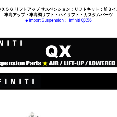
ＱＸ５６ リフトアップ サスペンション：リフトキット：前３イ
車高アップ・車高調リフト・ハイリフト・カスタムパーツ
Import Suspension： Infiniti QX56
◆