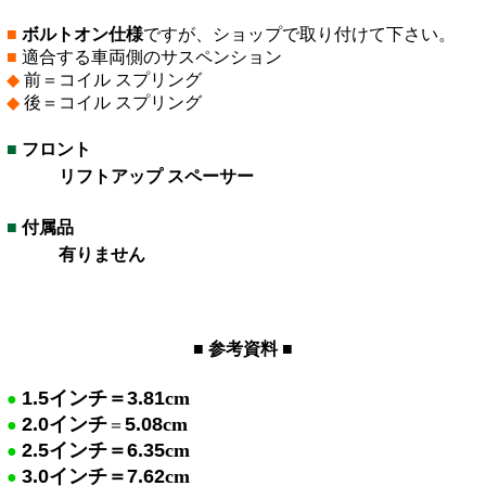
■
ボルトオン仕様
ですが、ショップで取り付けて下さい。
■
適合する車両側のサスペンション
◆
前＝コイル スプリング
◆
後＝コイル スプリング
■
フロント
フトアップ スペーサー
■
付属品
有りません
■ 参考資料 ■
1.5
インチ＝
3.81
cm
●
2.0
インチ
5.08
cm
●
＝
2.5
イン
チ＝
6.35
cm
●
3.0
イ
ンチ＝
7.62
cm
●