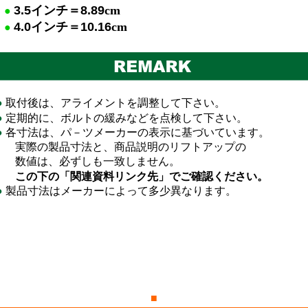
3.5
イ
ンチ＝
8.89
cm
●
4.0
イ
ンチ＝
10.16
cm
●
●
取付後は、アライメントを調整して下さい。
●
定期的に、ボルトの緩みなどを点検して下さい。
●
各寸法は、パ－ツメーカーの表示に基づいています。
際の製品寸法と、商品説明のリフトアップの
値は、必ずしも一致しません。
この下の「関連資料リンク先」でご確認ください。
●
製品寸法はメーカーによって多少異なります。
■
■