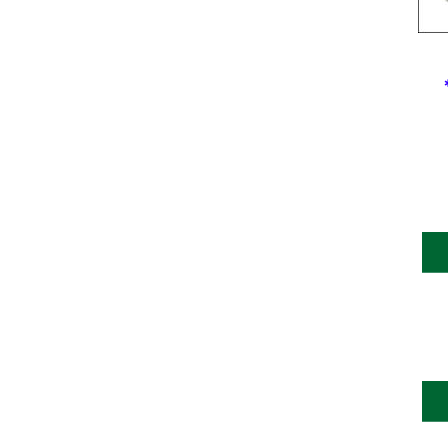
********