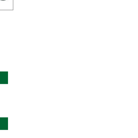
*********
。