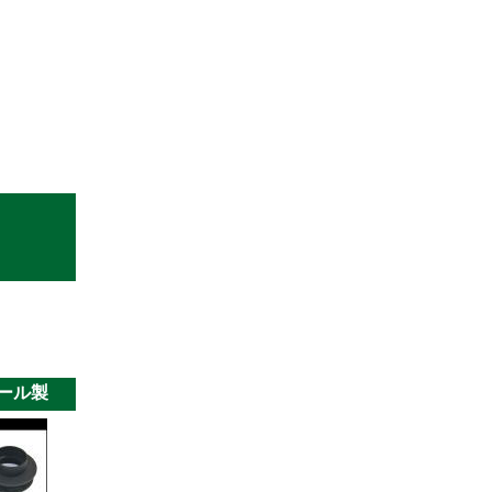
。
ール製