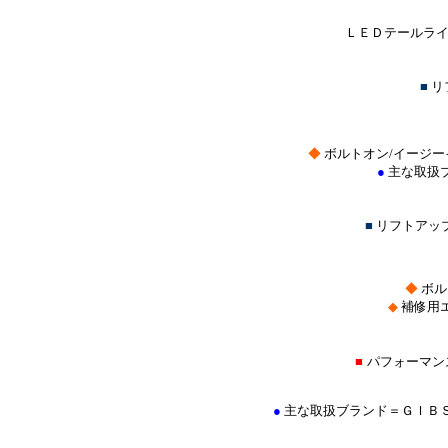
ＬＥＤテールライ
■
リ
◆
ボルトオン/イージー
●
主な取扱
■
リフトアッ
◆
ボル
◆
補修用
■
パフォーマン
●
主な取扱ブランド＝ＧＩＢ