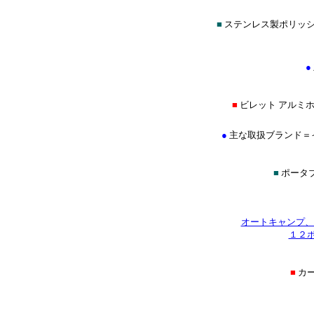
■
ステンレス製ポリッ
●
■
ビレット アルミホ
●
主な取扱ブランド＝イントロ
■
ポータブ
オートキャンプ、
１２
■
カ