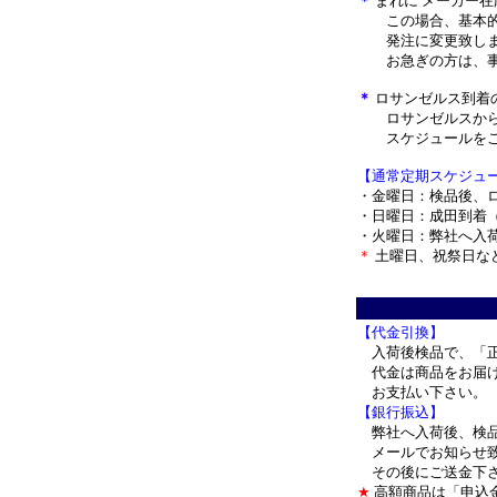
＊
まれに メーカー
この場合、基本的
発注に変更致しま
お急ぎの方は、事
＊
ロサンゼルス到着
ロサンゼルスから
スケジュールをご
【通常定期スケジュ
・金曜日：検品後、
・日曜日：成田到着
・火曜日：弊社へ入
＊
土曜日、祝祭日な
＊
【代金引換】
入荷後検品で、「正
代金は商品をお届け
お支払い下さい。
【銀行振込】
弊社へ入荷後、検品
メールでお知らせ致
その後にご送金下さ
★
高額商品は「申込