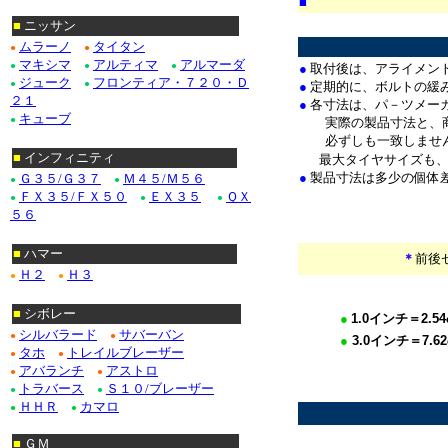
■
*
■
ニッサン
ムラーノ
タイタン
●
●
マキシマ
アルティマ
アルマーダ
●
●
●
●
取付後は、アライメン
ジューク
フロンティア・７２０・Ｄ
●
●
●
定期的に、ボルトの緩
２１
●
各寸法は、パ－ツメー
キューブ
●
実際の製品寸法と、商
必ずしも一致しませ
■
インフィニティ
最大タイヤサイズも
●
製品寸法は多少の個体
Ｇ３５/Ｇ３７
Ｍ４５/Ｍ５６
●
●
ＦＸ３５/ＦＸ５０
ＥＸ３５
ＱＸ
●
●
●
５６
■
ハマー
＊
前後
Ｈ２
Ｈ３
●
●
■
シボレー
●
1.0
インチ＝
2.54
シルバラード
サバーバン
●
●
●
3.0
イ
ンチ＝
7.62
タホ
トレイルブレーザー
●
●
*************
アバランチ
アストロ
●
●
トラバース
Ｓ１０/ブレーザー
*
●
●
ＨＨＲ
カマロ
●
●
■
ＧＭ