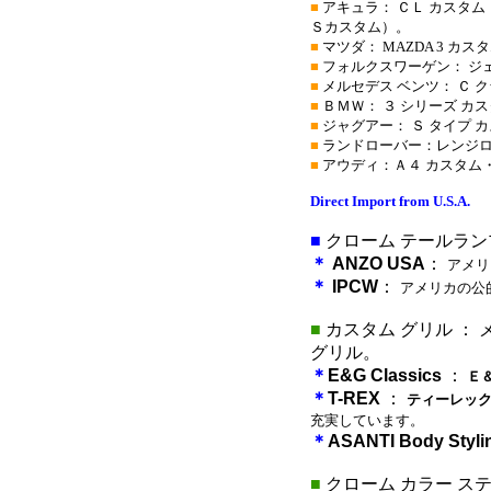
■
アキュラ： ＣＬ カスタム
Ｓカスタム）。
■
マツダ： MAZDA 3 カ
■
フォルクスワーゲン： ジェ
■
メルセデス ベンツ： Ｃ 
■
ＢＭＷ： ３ シリーズ カ
■
ジャグアー： Ｓ タイプ 
■
ランドローバー：レンジロ
■
アウディ：Ａ４ カスタム・
Direct Import from U.S.A.
■
クローム テールラン
＊
ANZO USA
：
アメリ
＊
IPCW
：
アメリカの公
■
カスタム グリル ：
グリル。
＊
E&G Classics
：
Ｅ＆
＊
T-REX
：
ティーレック
充実しています。
＊
ASANTI Body Styli
■
クローム カラー ス