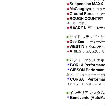
★
Suspension MAXX
★
McGaughys
：
マク
★
Ground Force
：
グ
★
ROUGH COUNTRY
メーカーです。
★
READY LIFT
：
レディ
■
サイド ステップ・サ
★
Dee Zee
：
ディージー
★
WESTIN
：
ウエスティ
★
ARIES
：
エリエス
： 
■
パフォーマンス エキ
＊
BORLA Performan
＊
GIBSON Performa
高い、マフラーメーカーで
＊
CORSA Performa
（マフラー） システム メ
■
インテリア カスタム
＊
Benevento (AutoMa