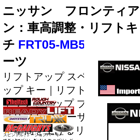
ニッサン フロンティア
ン：車高調整・リフトキ
チ
FRT05-MB50-F2.5/R
ーツ
リフトアップ スペーサー｜リ
ップ キー｜リフトアップ ス
サスペン
｜リフトアップ ブロック｜リ
ハイリフ
ィリフト スペーサー。
コイル_
★
車高を上げるリフトサス： 
スピンドル | トーションバー キー