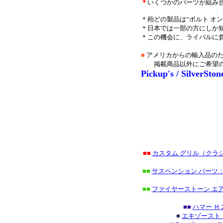
＊
いくつかのパーツが組み
＊殆どの製品は“ボルト オン
＊日本では一部の方にしか知
＊この機会に、ライバルに
■
アメリカからの輸入品のた
掲載商品以外にご希望
Pickup's / SilverSton
■■
カスタム グリル（クラ
■■
サスペンション パーツ：
■■
ファイヤーストーン エ
■■
ハマー Ｈ
■
エキゾースト