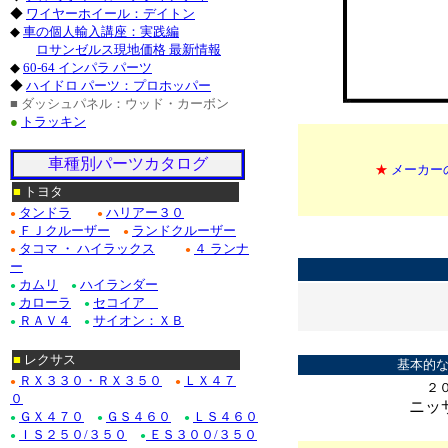
◆
ワイヤーホイール：デイトン
◆
車の個人輸入講座：実践編
ロサンゼルス現地価格 最新情報
◆
60-64 インパラ パーツ
◆
ハイドロ パーツ：プロホッパー
■ ダッシュパネル：ウッド・カーボン
●
トラッキン
車種別パーツカタログ
★
メーカー
■
トヨタ
タンドラ
ハリアー３０
●
●
*
ＦＪクルーザー
ランドクルーザー
●
●
*
タコマ ・ ハイラックス
４ ランナ
●
●
ー
カムリ
ハイランダー
●
●
カローラ
セコイア
●
●
ＲＡＶ４
サイオン：ＸＢ
●
●
*
■
レクサス
基本的な
ＲＸ３３０・ＲＸ３５０
ＬＸ４７
●
●
２
０
ニッ
ＧＸ４７０
ＧＳ４６０
ＬＳ４６０
●
●
●
ＩＳ２５０/３５０
ＥＳ３００/３５０
●
●