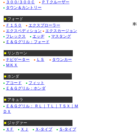
******************
３００/３００Ｃ
ＰＴクルーザー
●
●
タウン＆カントリー
●
■
フォード
車
Ｆ１５０
エクスプローラー
●
●
エクスペディション
エクスカージョン
●
●
フレックス
エッヂ
マスタング
●
●
●
Ｅ＆Ｇグリル：フォード
●
■
リンカーン
ナビゲーター
ＬＳ
タウンカー
●
●
●
ＭＫＸ
●
■
ホンダ
アコード
フィット
●
●
Ｅ＆Ｇグリル：ホンダ
●
■
アキュラ
Ｅ＆Ｇグリル： ＲＬ｜ＴＬ｜ＴＳＸ｜Ｍ
●
ＤＸ
■
ジャグァー
ＸＦ
ＸＪ
Ｘ-タイプ
Ｓ-タイプ
●
●
●
●