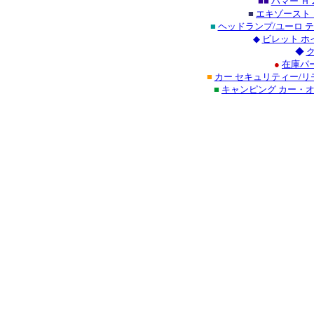
■■
ハマー Ｈ
■
エキゾースト
■
ヘッドランプ/ユーロ 
◆
ビレット ホ
◆
●
在庫パ
■
カー セキュリティー/リ
■
キャンピング カー・