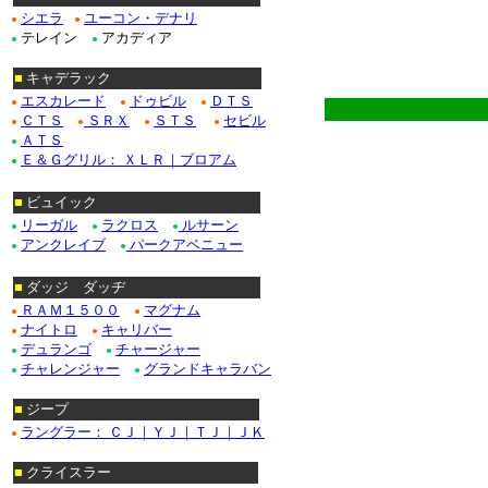
シエラ
ユーコン・デナリ
●
●
テレイン
アカディア
●
●
■
キャデラック
エスカレード
ドゥビル
ＤＴＳ
●
●
●
ＣＴＳ
ＳＲＸ
ＳＴＳ
セビル
●
●
●
●
ＡＴＳ
●
Ｅ＆Ｇグリル： ＸＬＲ｜ブロアム
●
■
ビュイック
リーガル
ラクロス
ルサーン
●
●
●
アンクレイブ
パークアベニュー
●
●
■
ダッジ ダッヂ
ＲＡＭ１５００
マグナム
●
●
ナイトロ
キャリバー
●
●
デュランゴ
チャージャー
●
●
チャレンジャー
グランドキャラバン
●
●
■
ジープ
ラングラー： ＣＪ｜ＹＪ｜ＴＪ｜ＪＫ
●
■
クライスラー