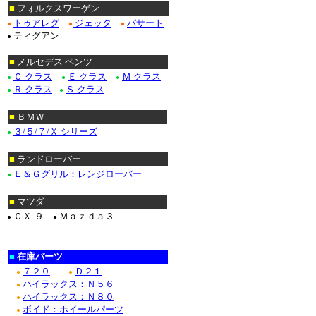
■
フォルクスワーゲン
トゥアレグ
ジェッタ
パサート
●
●
●
ティグアン
●
■
メルセデス ベンツ
Ｃ クラス
Ｅ クラス
Ｍ クラス
●
●
●
Ｒ クラス
Ｓ クラス
●
●
■
ＢＭＷ
３/５/７/Ｘ シリーズ
●
■
ランドローバー
Ｅ＆Ｇグリル：レンジローバー
●
■
マツダ
ＣＸ-９
Ｍａｚｄａ３
●
●
■
在庫パーツ
７２０
Ｄ２１
●
●
ハイラックス：Ｎ５６
●
ハイラックス：Ｎ８０
●
ボイド：ホイールパーツ
●