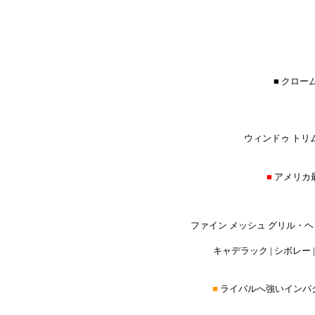
■ クロー
ウィンドゥ トリム
■
アメリカ
ファイン メッシュ グリル・
キャデラック | シボレー | 
■
ライバルへ強いインパ