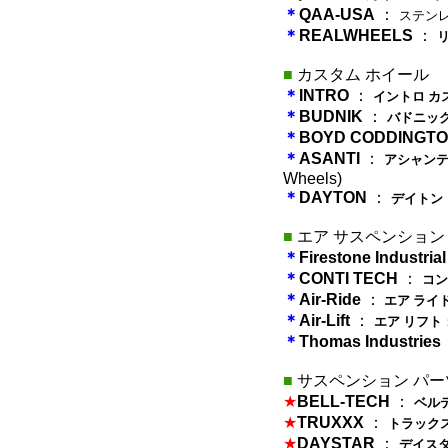
＊
QAA-USA
：
ステン
＊
REALWHEELS
：
■
カスタム ホイール
＊
INTRO
：
イントロ カ
＊
BUDNIK
：
バドニック
＊
BOYD CODDINGT
＊
ASANTI
：
アシャンテ
Wheels)
＊
DAYTON
：
デイトン
■
エア サスペンション
＊
Firestone Industria
＊
CONTI TECH
：
コン
＊
Air-Ride
：
エア ライ
＊
Air-Lift
：
エア リフト
＊
Thomas Industries
■
サスペンション パー
★
BELL-TECH
：
ベル
★
TRUXXX
：
トラック
★
DAYSTAR
：
デイス