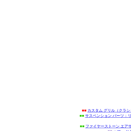
■■
カスタム グリル（クラ
■■
サスペンション パーツ：リ
■■
ファイヤーストーン エアサ