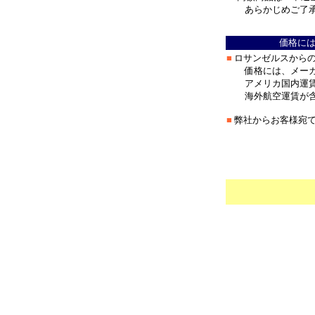
あらかじめご了承
＊
価格に
■
ロサンゼルスから
価格には、メーカ
アメリカ国内運賃
海外航空運賃が含
■
弊社からお客様宛
＊
***************