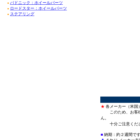
バドニック：ホイールパーツ
●
ロードスター：ホイールパーツ
●
ステアリング
●
★
各メーカー（米国
このため、お客
ん。
十分ご注意くだ
■
納期：約２週間で