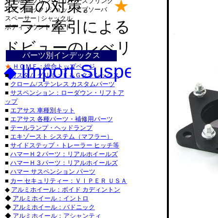
コイル スプリング | リーフ スプリング
装着の対策。
★
車高補正リ
ダッ
リア ブロック | ショック アブソーバ
ダッ
スペーサー | シャックル
ダッジ_
ーラー牽引によるリア下が
ボディ マウント キット
ジープ_ラン
ドビューのレべリング。
ジープ_グラ
トヨ
パーツ別インデックス
トヨタ
Import Suspension： 
★
ＨＯＭＥ：総合トップページ
◆
トヨ
■
カスタム グリル：Ｅ＆Ｇクラシックス
■
クローム/ステンレス カスタムパーツ
シボレ
■
サスペンション：ローダウン・リフトア
シボレー
ップ
・シボレ
■
エアサス 車種別キット
・シボレー_
■
エアサス 各種パーツ・補修用パーツ
パーツ
■
テールランプ・ヘッドランプ
■
エキゾースト システム（マフラー）
キャデラック
■
サイドステップ・トレーラー ヒッチ等
・キャデラ
■
ハマーＨ２パーツ：リアルホイールズ
フォード_Ｆ
■
ハマーＨ３パーツ：リアルホイールズ
フォード_エ
■
ハマー サスペンション パーツ
■
カー セキュリティー：ＶＩＰＥＲ ＵＳＡ
パーツ・フォ
◆
アルミホイール：ボイド カディントン
◆
アルミホイール：イントロ
ニッサ
◆
アルミホイール：バドニック
◆
アルミホイール：アシャンティ