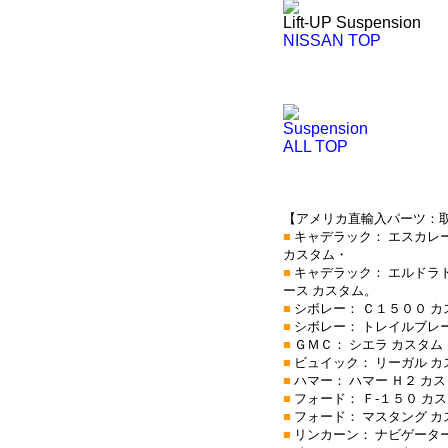
Lift-UP Suspension
NISSAN TOP
Suspension
ALL TOP
【アメリカ直輸入パーツ：
■
キャデラック： エスカレー
カスタム・
■
キャデラック： エルドラド
ース カスタム。
■
シボレー： Ｃ１５００ カ
■
シボレー： トレイルブレー
■
ＧＭＣ： シエラ カスタム
■
ビュイック： リーガル 
■
ハマー： ハマー Ｈ２ カ
■
フォード： Ｆ-１５０ カ
■
フォード： マスタング カ
■
リンカーン： ナビゲーター