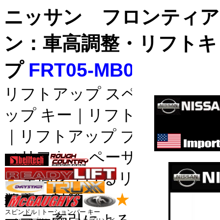
ニッサン フロンティア
ン：車高調整・リフトキ
プ
FRT05-MB03-F3.0-S
リフトアップ スペーサー｜リ
ップ キー｜リフトアップ ス
｜リフトアップ ブロック｜リ
サスペン
ィリフト スペーサー。
ハイリフ
★
車高を上げるリフトサス： 
コイル_
装着の対策。
★
車高補正リ
スピンドル | トーションバー キー