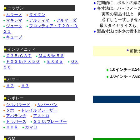
●
定期的に、ボルトの緩
■
ニッサン
●
各寸法は、パ－ツメー
実際の製品寸法と、商
ムラーノ
タイタン
●
●
必ずしも一致しませ
マキシマ
アルティマ
アルマーダ
●
●
●
最大タイヤサイズも
ジューク
フロンティア・７２０・Ｄ
●
●
●
製品寸法は多少の個体
２１
キューブ
●
■
インフィニティ
＊
前後
Ｇ３５/Ｇ３７
Ｍ４５/Ｍ５６
●
●
ＦＸ３５/ＦＸ５０
ＥＸ３５
ＱＸ
●
●
●
５６
●
1.0
インチ＝
2.54
●
3.0
イ
ンチ＝
7.62
■
ハマー
*************
Ｈ２
Ｈ３
●
●
*
■
シボレー
シルバラード
サバーバン
●
●
タホ
トレイルブレーザー
●
●
アバランチ
アストロ
●
●
トラバース
Ｓ１０/ブレーザー
●
●
ＨＨＲ
カマロ
●
●
■
ＧＭ