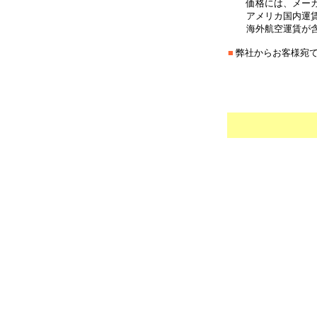
価格には、メーカ
アメリカ国内運賃
海外航空運賃が含
■
弊社からお客様宛
＊
***************