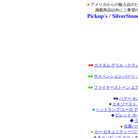
■
アメリカからの輸入品のた
掲載商品以外にご希望
Pickup's / SilverSton
■■
カスタム グリル（クラ
■■
サスペンション パーツ：
■■
ファイヤーストーン エ
■■
ハマー Ｈ
■
エキゾースト
■
ヘッドランプ/ユーロ 
◆
ビレット ホ
◆
●
在庫パ
■
カー セキュリティー/リ
■
キャンピング カー・