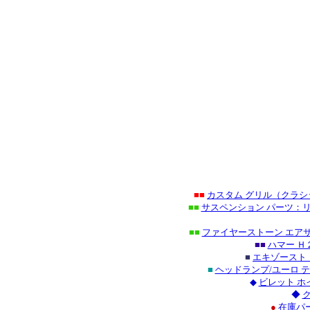
■■
カスタム グリル（クラ
■■
サスペンション パーツ：リ
■■
ファイヤーストーン エアサ
■■
ハマー Ｈ
■
エキゾースト
■
ヘッドランプ/ユーロ 
◆
ビレット ホ
◆
●
在庫パ