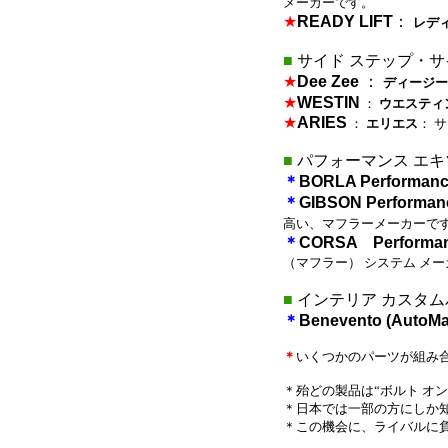
メーカーです。
★
READY LIFT
：
レディ
■
サイド ステップ・サ
★
Dee Zee
：
ディージー
★
WESTIN
：
ウエスティ
★
ARIES
：
エリエス
： 
■
パフォーマンス エキ
＊
BORLA Performan
＊
GIBSON Performa
高い、マフラーメーカーで
＊
CORSA Performa
（マフラー） システム メ
■
インテリア カスタム
＊
Benevento (AutoMa
＊
いくつかのパーツが組み
＊殆どの製品は“ボルト オン
＊日本では一部の方にしか知
＊この機会に、ライバルに