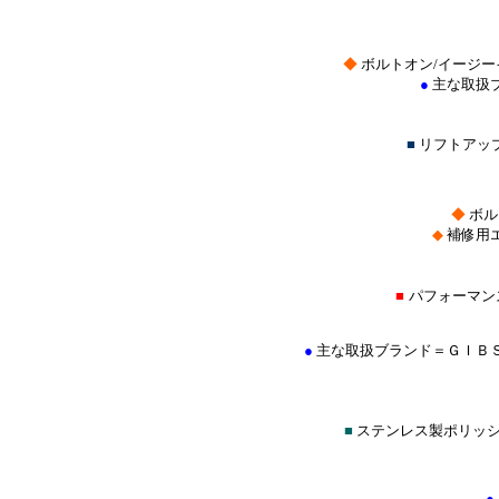
◆
ボルトオン/イージー
●
主な取扱
■
リフトアッ
◆
ボル
◆
補修用
■
パフォーマン
●
主な取扱ブランド＝ＧＩＢ
■
ステンレス製ポリッ
●