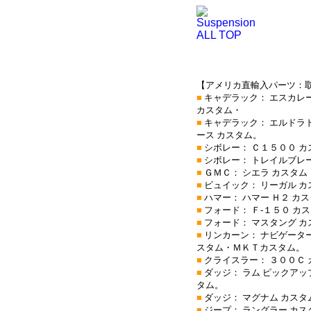
Suspension
ALL TOP
【アメリカ直輸入パーツ：
■
キャデラック： エスカレー
カスタム・
■
キャデラック： エルドラド
ース カスタム。
■
シボレー： Ｃ１５００ カ
■
シボレー： トレイルブレー
■
ＧＭＣ： シエラ カスタム
■
ビュイック： リーガル 
■
ハマー： ハマー Ｈ２ カ
■
フォード： Ｆ-１５０ カ
■
フォード： マスタング カ
■
リンカーン： ナビゲーター
スタム・ＭＫＴカスタム。
■
クライスラー： ３００Ｃ 
■
ダッジ： ラム ピックアッ
タム。
■
ダッジ： マグナム カスタ
■
ジープ： ラングラー カス