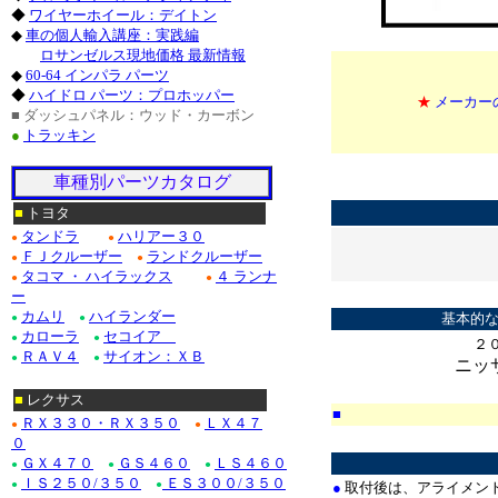
◆
ワイヤーホイール：デイトン
◆
車の個人輸入講座：実践編
ロサンゼルス現地価格 最新情報
◆
60-64 インパラ パーツ
◆
ハイドロ パーツ：プロホッパー
★
メーカー
■ ダッシュパネル：ウッド・カーボン
●
トラッキン
*
車種別パーツカタログ
*
■
トヨタ
タンドラ
ハリアー３０
●
●
ＦＪクルーザー
ランドクルーザー
●
●
タコマ ・ ハイラックス
４ ランナ
●
●
*
ー
カムリ
ハイランダー
基本的な
●
●
カローラ
セコイア
●
●
２
ＲＡＶ４
サイオン：ＸＢ
●
●
ニッ
■
レクサス
■
ＲＸ３３０・ＲＸ３５０
ＬＸ４７
●
●
*
０
ＧＸ４７０
ＧＳ４６０
ＬＳ４６０
●
●
●
ＩＳ２５０/３５０
ＥＳ３００/３５０
●
●
●
取付後は、アライメン