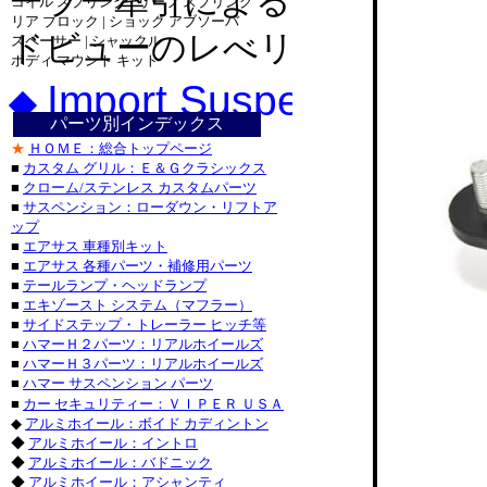
ーラー牽引によるリア下が
コイル スプリング | リーフ スプリング
ダッ
リア ブロック | ショック アブソーバ
ダッ
ドビューのレべリング。
スペーサー | シャックル
ダッジ_
ボディ マウント キット
ジープ_ラン
Import Suspension： 
◆
ジープ_グラ
トヨ
パーツ別インデックス
トヨタ
★
ＨＯＭＥ：総合トップページ
トヨ
■
カスタム グリル：Ｅ＆Ｇクラシックス
■
クローム/ステンレス カスタムパーツ
シボレ
■
サスペンション：ローダウン・リフトア
シボレー
ップ
・シボレ
■
エアサス 車種別キット
・シボレー_
■
エアサス 各種パーツ・補修用パーツ
パーツ
■
テールランプ・ヘッドランプ
■
エキゾースト システム（マフラー）
キャデラック
■
サイドステップ・トレーラー ヒッチ等
・キャデラ
■
ハマーＨ２パーツ：リアルホイールズ
フォード_Ｆ
■
ハマーＨ３パーツ：リアルホイールズ
フォード_エ
■
ハマー サスペンション パーツ
■
カー セキュリティー：ＶＩＰＥＲ ＵＳＡ
パーツ・フォ
◆
アルミホイール：ボイド カディントン
◆
アルミホイール：イントロ
ニッサ
◆
アルミホイール：バドニック
◆
アルミホイール：アシャンティ