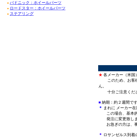
バドニック：ホイールパーツ
●
ロードスター：ホイールパーツ
●
ステアリング
●
★
各メーカー（米国
このため、お客
ん。
十分ご注意くだ
■
納期：約２週間で
＊
まれに メーカー
この場合、基本的
発注に変更致しま
お急ぎの方は、事
＊
ロサンゼルス到着