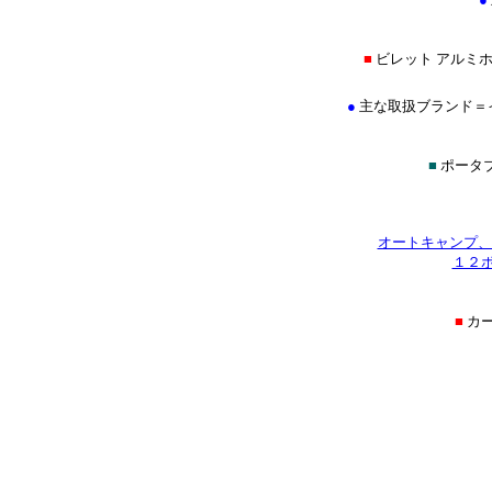
■
ビレット アルミホ
●
主な取扱ブランド＝イントロ
■
ポータブ
オートキャンプ、
１２
■
カ