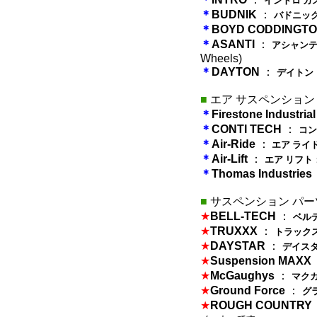
イントロ カ
＊
BUDNIK
：
バドニック
＊
BOYD CODDINGT
＊
ASANTI
：
アシャンテ
Wheels)
＊
DAYTON
：
デイトン
■
エア サスペンション
＊
Firestone Industria
＊
CONTI TECH
：
コン
＊
Air-Ride
：
エア ライ
＊
Air-Lift
：
エア リフト
＊
Thomas Industries
■
サスペンション パー
★
BELL-TECH
：
ベル
★
TRUXXX
：
トラック
★
DAYSTAR
：
デイス
★
Suspension MAXX
★
McGaughys
：
マク
★
Ground Force
：
グ
★
ROUGH COUNTRY