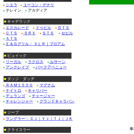
シエラ
ユーコン・デナリ
●
●
テレイン
アカディア
●
●
■
キャデラック
エスカレード
ドゥビル
ＤＴＳ
●
●
●
ＣＴＳ
ＳＲＸ
ＳＴＳ
セビル
●
●
●
●
ＡＴＳ
●
Ｅ＆Ｇグリル： ＸＬＲ｜ブロアム
●
■
ビュイック
リーガル
ラクロス
ルサーン
●
●
●
アンクレイブ
パークアベニュー
●
●
■
ダッジ ダッヂ
ＲＡＭ１５００
マグナム
●
●
ナイトロ
キャリバー
●
●
デュランゴ
チャージャー
●
●
チャレンジャー
グランドキャラバン
●
●
******************
■
ジープ
ラングラー： ＣＪ｜ＹＪ｜ＴＪ｜ＪＫ
●
車
■
クライスラー