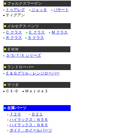
■
フォルクスワーゲン
トゥアレグ
ジェッタ
パサート
●
●
●
ティグアン
●
■
メルセデス ベンツ
Ｃ クラス
Ｅ クラス
Ｍ クラス
●
●
●
Ｒ クラス
Ｓ クラス
●
●
■
ＢＭＷ
３/５/７/Ｘ シリーズ
●
■
ランドローバー
Ｅ＆Ｇグリル：レンジローバー
●
■
マツダ
ＣＸ-９
Ｍａｚｄａ３
●
●
■
在庫パーツ
７２０
Ｄ２１
●
●
ハイラックス：Ｎ５６
●
ハイラックス：Ｎ８０
●
ボイド：ホイールパーツ
●