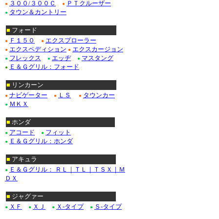
３００/３００Ｃ
ＰＴクルーザー
●
●
タウン＆カントリー
●
■
フォード
Ｆ１５０
エクスプローラー
●
●
エクスペディション
エクスカージョン
●
●
フレックス
エッヂ
マスタング
●
●
●
Ｅ＆Ｇグリル：フォード
●
■
リンカーン
ナビゲーター
ＬＳ
タウンカー
●
●
●
ＭＫＸ
●
■
ホンダ
アコード
フィット
●
●
Ｅ＆Ｇグリル：ホンダ
●
■
アキュラ
Ｅ＆Ｇグリル： ＲＬ｜ＴＬ｜ＴＳＸ｜Ｍ
●
ＤＸ
■
ジャグァー
ＸＦ
ＸＪ
Ｘ-タイプ
Ｓ-タイプ
●
●
●
●