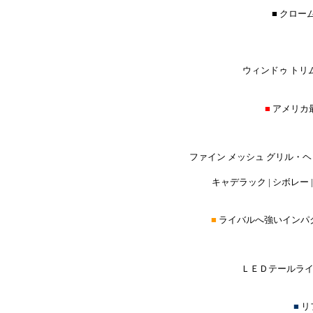
■ クロー
ウィンドゥ トリム
■
アメリカ
ファイン メッシュ グリル・
キャデラック | シボレー | 
■
ライバルへ強いインパ
ＬＥＤテールライ
■
リ