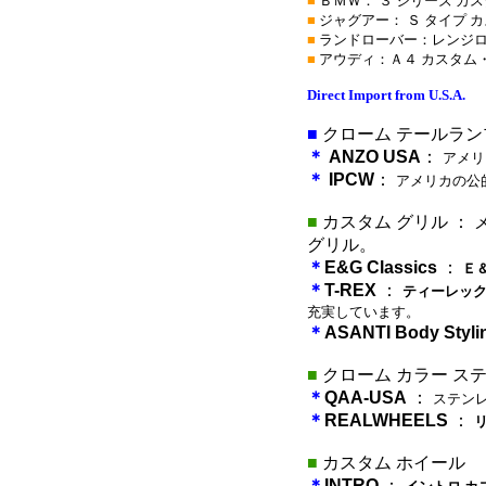
■
ＢＭＷ： ３ シリーズ カ
■
ジャグアー： Ｓ タイプ 
■
ランドローバー：レンジロ
■
アウディ：Ａ４ カスタム・
Direct Import from U.S.A.
■
クローム テールラン
＊
ANZO USA
：
アメリ
＊
IPCW
：
アメリカの公
■
カスタム グリル ：
グリル。
＊
E&G Classics
：
Ｅ＆
＊
T-REX
：
ティーレック
充実しています。
＊
ASANTI Body Styli
■
クローム カラー ス
＊
QAA-USA
：
ステン
＊
REALWHEELS
：
■
カスタム ホイール
＊
INTRO
：