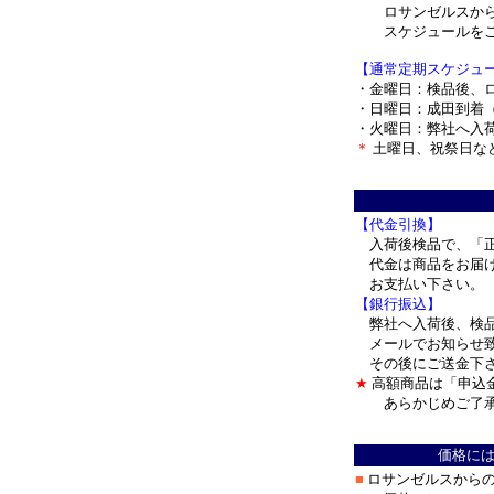
ロサンゼルスから
スケジュールをご
【通常定期スケジュ
・金曜日：検品後、
・日曜日：成田到着
・火曜日：弊社へ入
＊
土曜日、祝祭日な
＊
【代金引換】
入荷後検品で、「正
代金は商品をお届け
お支払い下さい。
【銀行振込】
弊社へ入荷後、検品
メールでお知らせ致
その後にご送金下さ
★
高額商品は「申込
あらかじめご了承
＊
価格に
■
ロサンゼルスから