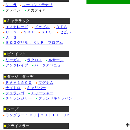
シエラ
ユーコン・デナリ
●
●
テレイン
アカディア
●
●
■
キャデラック
エスカレード
ドゥビル
ＤＴＳ
●
●
●
ＣＴＳ
ＳＲＸ
ＳＴＳ
セビル
●
●
●
●
ＡＴＳ
●
Ｅ＆Ｇグリル： ＸＬＲ｜ブロアム
●
■
ビュイック
リーガル
ラクロス
ルサーン
●
●
●
アンクレイブ
パークアベニュー
●
●
■
ダッジ ダッヂ
ＲＡＭ１５００
マグナム
●
●
ナイトロ
キャリバー
●
●
デュランゴ
チャージャー
●
●
チャレンジャー
グランドキャラバン
●
●
******************
■
ジープ
ラングラー： ＣＪ｜ＹＪ｜ＴＪ｜ＪＫ
●
車
■
クライスラー