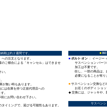
*
■
BE
納期は約２週間です。
）への注文となります。
■
ボルト-オン
： イージー
様のご都合による「キャンセル」はできませ
サスペンション パーツ
加工は不要です。
但し、一部の商品は、多
さい。
必要になることが有りま
す。
■
サスペンション交換など
在庫が無い時もあります。
お近くのボディ ショッ
には在庫を持つ正規代理店への
◆ 交換には、ジャッキや
す。
前にお問い合わせ下さい。
サスペンシ
のタイミングで、延びる可能性もあります。