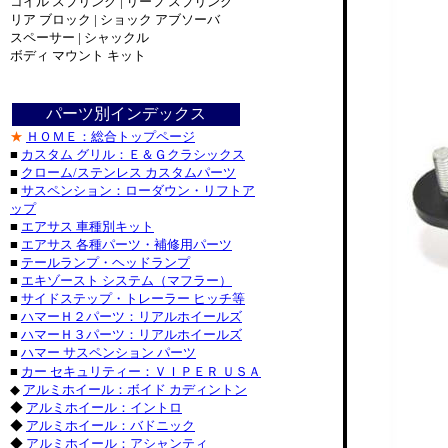
コイル スプリング | リーフ スプリング
ダッ
リア ブロック | ショック アブソーバ
ダッ
スペーサー | シャックル
ダッジ_
ボディ マウント キット
ジープ_ラン
ジープ_グラ
トヨ
パーツ別インデックス
トヨタ
★
ＨＯＭＥ：総合トップページ
トヨ
■
カスタム グリル：Ｅ＆Ｇクラシックス
■
クローム/ステンレス カスタムパーツ
シボレ
■
サスペンション：ローダウン・リフトア
シボレー
ップ
・シボレ
■
エアサス 車種別キット
・シボレー_
■
エアサス 各種パーツ・補修用パーツ
パーツ
■
テールランプ・ヘッドランプ
■
エキゾースト システム（マフラー）
キャデラック
■
サイドステップ・トレーラー ヒッチ等
・キャデラ
■
ハマーＨ２パーツ：リアルホイールズ
フォード_Ｆ
■
ハマーＨ３パーツ：リアルホイールズ
フォード_エ
■
ハマー サスペンション パーツ
■
カー セキュリティー：ＶＩＰＥＲ ＵＳＡ
パーツ・フォ
◆
アルミホイール：ボイド カディントン
◆
アルミホイール：イントロ
ニッサ
◆
アルミホイール：バドニック
◆
アルミホイール：アシャンティ