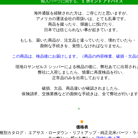
輸入パーツに関する、
１ ポイント アドバイス
海外通販を経験された方は、ご存じだと思いますが、
アメリカの運送会社の荷扱いは、とても乱暴です。
商品を蹴ったり、塀越しに投げたり、
日本では信じられない事が起きています。
もしも、届いた商品が、注文品と違っていたり、壊れていたら・
面倒な手続きを、覚悟しなければなりません。
この商品は、検品後にお届けします。（商品の内容検査、破損・欠品
現地ロサンゼルス シッパーによる検品の後に、弊社あてに出荷され
弊社に入荷しましたら、慎重に再度検品を行い、
正常品のみを出荷しております。
破損、欠品、商品違いが確認されましたら、
保険請求、交換業務などの面倒な手続きは、全て弊社が行います
*************
*****************************
*
*********************
■
価格表
種別カタログ： エアサス・ローダウン・リフトアップ・純正北米パーツ・ラ