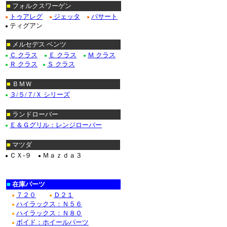
■
フォルクスワーゲン
トゥアレグ
ジェッタ
パサート
●
●
●
ティグアン
●
■
メルセデス ベンツ
Ｃ クラス
Ｅ クラス
Ｍ クラス
●
●
●
Ｒ クラス
Ｓ クラス
●
●
■
ＢＭＷ
３/５/７/Ｘ シリーズ
●
■
ランドローバー
Ｅ＆Ｇグリル：レンジローバー
●
■
マツダ
ＣＸ-９
Ｍａｚｄａ３
●
●
■
在庫パーツ
７２０
Ｄ２１
●
●
ハイラックス：Ｎ５６
●
ハイラックス：Ｎ８０
●
ボイド：ホイールパーツ
●