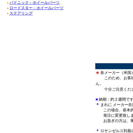
バドニック：ホイールパーツ
●
ロードスター：ホイールパーツ
●
ステアリング
●
★
各メーカー（米国
このため、お客
ん。
十分ご注意くだ
■
納期：約２週間で
＊
まれに メーカー
この場合、基本的
発注に変更致しま
お急ぎの方は、事
＊
ロサンゼルス到着