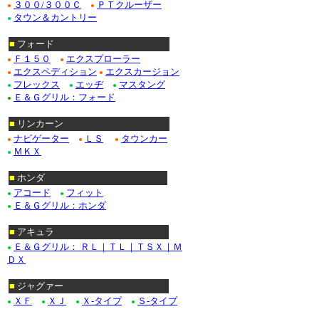
３００/３００Ｃ
ＰＴクルーザー
●
●
タウン＆カントリー
●
■
フォード
Ｆ１５０
エクスプローラー
●
●
エクスペディション
エクスカージョン
●
●
フレックス
エッヂ
マスタング
●
●
●
Ｅ＆Ｇグリル：フォード
●
■
リンカーン
ナビゲーター
ＬＳ
タウンカー
●
●
●
ＭＫＸ
●
■
ホンダ
アコード
フィット
●
●
Ｅ＆Ｇグリル：ホンダ
●
■
アキュラ
Ｅ＆Ｇグリル： ＲＬ｜ＴＬ｜ＴＳＸ｜Ｍ
●
ＤＸ
■
ジャグァー
ＸＦ
ＸＪ
Ｘ-タイプ
Ｓ-タイプ
●
●
●
●