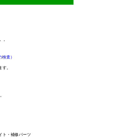
・・
の検査）
ます。
。
**************************
イト・補修パーツ