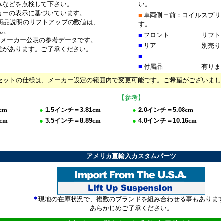
みなどを点検して下さい。
い。
カーの表示に基づいています。
■
車両側＝前：コイルスプリ
品説明のリフトアップの数値は、
す。
ん。
■
フロント
リフト
、メーカー公表の参考データです。
■
リア
別売り
差があります。ご了承ください。
■
■
付属品
有りま
セットの仕様は、メーカー設定の範囲内で変更可能です。ご希望がございまし
【参考】
cm
●
1.5
インチ＝
3.81
cm
●
2.0
インチ＝
5.08
cm
cm
●
3.5
イ
ンチ＝
8.89
cm
●
4.0
イ
ンチ＝
10.16
cm
**********
***********************
**********************
アメリカ直輸入カスタムパーツ
＊
現地の在庫状況で、複数のブランドを組み合わせる事もありま
あらかじめご了承ください。