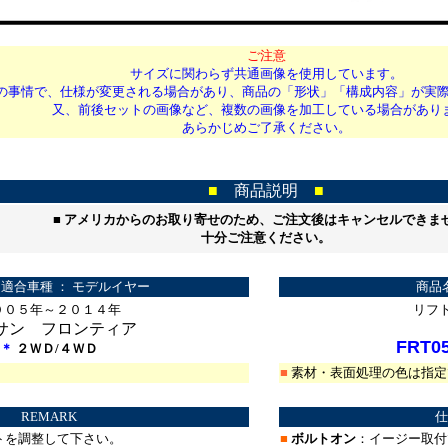
ご注意
サイズに関わらず共通画像を使用しています。
の事情で、仕様が変更される場合があり、商品の「形状」「構成内容」が実
又、前後セットの画像など、複数の画像を加工している場合があり
あらかじめご了承ください。
■
商品説明
■
■
アメリカからのお取り寄せのため、ご注文後はキャンセルできま
十分ご注意ください。
適合車種 ： モデルイヤー
商品
００５年～２０１４年
リフ
サン フロンティア
FRT05
＊
２ＷＤ/４ＷＤ
■
素材・表面処理の色は指定
REMARK
仕
トを調整して下さい。
■
ボルトオン
：イージー取付