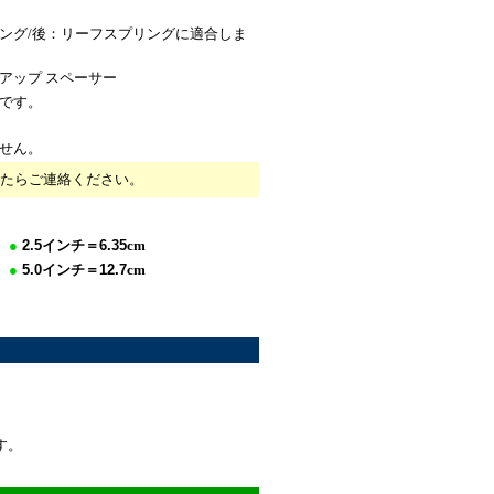
ング/後：リーフスプリングに適合しま
アップ スペーサー
です。
せん。
たらご連絡ください。
●
2.5
イン
チ＝
6.35
cm
●
5.0
イ
ンチ＝
12.7
cm
*
***********************
す。