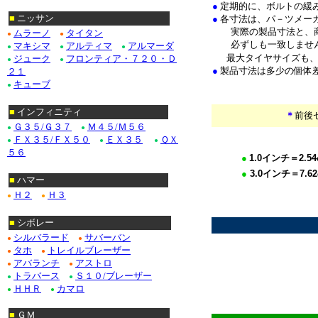
●
定期的に、ボルトの緩
■
ニッサン
●
各寸法は、パ－ツメー
実際の製品寸法と、商
ムラーノ
タイタン
●
●
必ずしも一致しませ
マキシマ
アルティマ
アルマーダ
●
●
●
最大タイヤサイズも
ジューク
フロンティア・７２０・Ｄ
●
●
●
製品寸法は多少の個体
２１
キューブ
●
■
インフィニティ
＊
前後
Ｇ３５/Ｇ３７
Ｍ４５/Ｍ５６
●
●
ＦＸ３５/ＦＸ５０
ＥＸ３５
ＱＸ
●
●
●
５６
●
1.0
インチ＝
2.54
●
3.0
イ
ンチ＝
7.62
■
ハマー
*************
Ｈ２
Ｈ３
●
●
*
■
シボレー
シルバラード
サバーバン
●
●
タホ
トレイルブレーザー
●
●
アバランチ
アストロ
●
●
トラバース
Ｓ１０/ブレーザー
●
●
ＨＨＲ
カマロ
●
●
■
ＧＭ