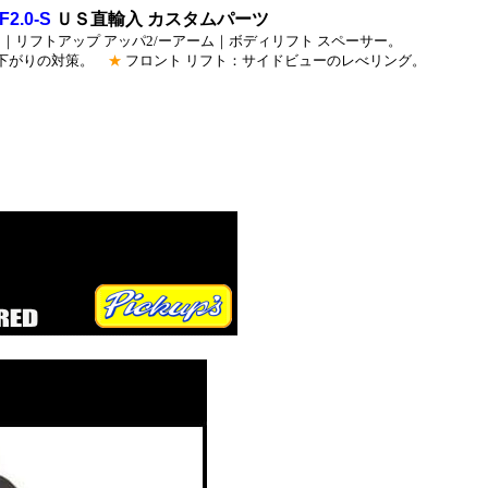
F2.0-S
ＵＳ直輸入 カスタムパーツ
｜リフトアップ アッパ2/ーアーム｜ボディリフト スペーサー。
ア下がりの対策。
★
フロント リフト：サイドビューのレべリング。
サスペンシ
４ＷＤサ
チアップ・