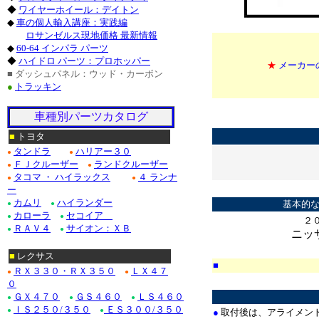
◆
ワイヤーホイール：デイトン
◆
車の個人輸入講座：実践編
ロサンゼルス現地価格 最新情報
◆
60-64 インパラ パーツ
◆
ハイドロ パーツ：プロホッパー
★
メーカー
■ ダッシュパネル：ウッド・カーボン
●
トラッキン
*
車種別パーツカタログ
*
■
トヨタ
タンドラ
ハリアー３０
●
●
ＦＪクルーザー
ランドクルーザー
●
●
タコマ ・ ハイラックス
４ ランナ
●
●
*
ー
カムリ
ハイランダー
基本的な
●
●
カローラ
セコイア
●
●
２
ＲＡＶ４
サイオン：ＸＢ
●
●
ニッ
■
レクサス
■
ＲＸ３３０・ＲＸ３５０
ＬＸ４７
●
●
*
０
ＧＸ４７０
ＧＳ４６０
ＬＳ４６０
●
●
●
ＩＳ２５０/３５０
ＥＳ３００/３５０
●
●
●
取付後は、アライメン