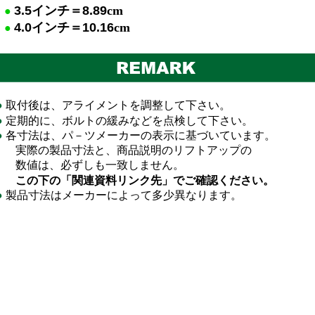
3.5
イ
ンチ＝
8.89
cm
●
4.0
イ
ンチ＝
10.16
cm
●
●
取付後は、アライメントを調整して下さい。
●
定期的に、ボルトの緩みなどを点検して下さい。
●
各寸法は、パ－ツメーカーの表示に基づいています。
際の製品寸法と、商品説明のリフトアップの
値は、必ずしも一致しません。
この下の「関連資料リンク先」でご確認ください。
●
製品寸法はメーカーによって多少異なります。
■