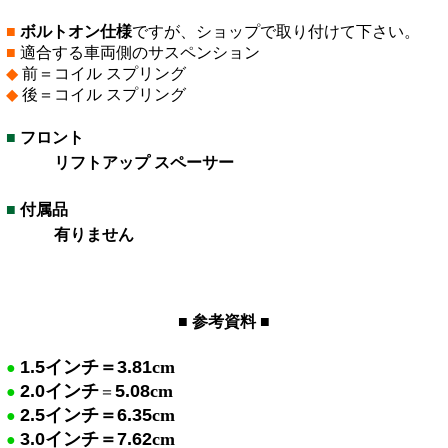
■
ボルトオン仕様
ですが、ショップで取り付けて下さい。
■
適合する車両側のサスペンション
◆
前＝コイル スプリング
◆
後＝コイル スプリング
■
フロント
フトアップ スペーサー
■
付属品
有りません
■ 参考資料 ■
1.5
インチ＝
3.81
cm
●
2.0
インチ
5.08
cm
●
＝
2.5
イン
チ＝
6.35
cm
●
3.0
イ
ンチ＝
7.62
cm
●