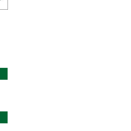
******
。