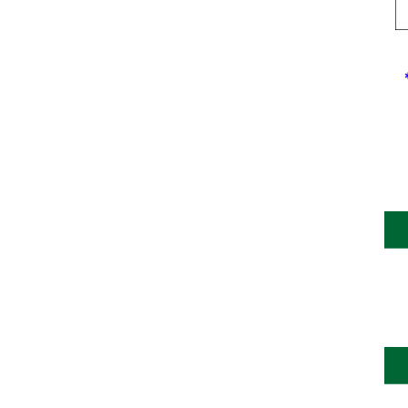
*****