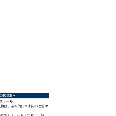
CHOICE
■
ンストール
換は、基本的に車体側の改造や
の加工（カット・穴あけ）が