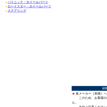
バドニック：ホイールパーツ
●
ロードスター：ホイールパーツ
●
ステアリング
●
納
★
各メーカー（米国）へ
このため、お客様の
ん。
十分ご注意ください