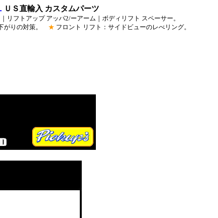
L
ＵＳ直輸入 カスタムパーツ
｜リフトアップ アッパ2/ーアーム｜ボディリフト スペーサー。
ア下がりの対策。
★
フロント リフト：サイドビューのレべリング。
サスペンシ
４ＷＤサ
チアップ・