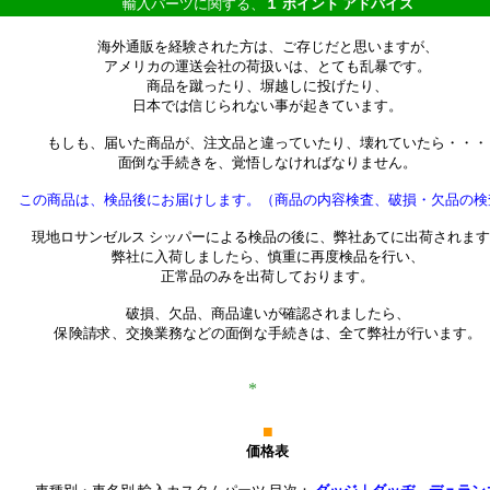
輸入パーツに関する、
１ ポイント アドバイス
海外通販を経験された方は、ご存じだと思いますが、
アメリカの運送会社の荷扱いは、とても乱暴です。
商品を蹴ったり、塀越しに投げたり、
日本では信じられない事が起きています。
もしも、届いた商品が、注文品と違っていたり、壊れていたら・・・
面倒な手続きを、覚悟しなければなりません。
この商品は、検品後にお届けします。（商品の内容検査、破損・欠品の検
現地ロサンゼルス シッパーによる検品の後に、弊社あてに出荷されます
弊社に入荷しましたら、慎重に再度検品を行い、
正常品のみを出荷しております。
破損、欠品、商品違いが確認されましたら、
保険請求、交換業務などの面倒な手続きは、全て弊社が行います。
*************
**************************
*
***********************
■
価格表