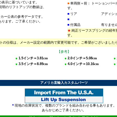
の表示に基づいています。
■
車両側＝前： トーションバー
明のリフトアップの数値は、
す。
■
リア
アディショ
ーカー公表の参考データです。
■
あります。ご了承ください。
■
付属品
有りませ
★
純正リーフスプリングの経年
す。
トの仕様は、メーカー設定の範囲内で変更可能です。ご希望がございました
【参考】
●
1.5
インチ＝
3.81
cm
●
2.0
インチ＝
5.08
cm
●
●
3.5
イ
ンチ＝
8.89
cm
●
4.0
イ
ンチ＝
10.16
cm
●
*******
***********************
***********************
*
アメリカ直輸入カスタムパーツ
＊
現地の在庫状況で、複数のブランドを組み合わせる事もあります。
あらかじめご了承ください。