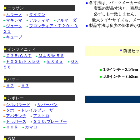
●
各寸法は、パ－ツメーカー
■
ニッサン
実際の製品寸法と、商品説
必ずしも一致しません。
ムラーノ
タイタン
●
●
最大タイヤサイズも、メ
マキシマ
アルティマ
アルマーダ
●
●
●
●
製品寸法は多少の個体差が
ジューク
フロンティア・７２０・Ｄ
●
●
２１
キューブ
●
■
インフィニティ
＊
前後セッ
Ｇ３５/Ｇ３７
Ｍ４５/Ｍ５６
●
●
ＦＸ３５/ＦＸ５０
ＥＸ３５
ＱＸ
●
●
●
５６
●
1.0
インチ＝
2.54
cm
●
3.0
イ
ンチ＝
7.62
cm
■
ハマー
****************
Ｈ２
Ｈ３
●
●
*
■
シボレー
シルバラード
サバーバン
●
●
タホ
トレイルブレーザー
●
●
アバランチ
アストロ
●
●
トラバース
Ｓ１０/ブレーザー
●
●
ＨＨＲ
カマロ
●
●
■
ＧＭ