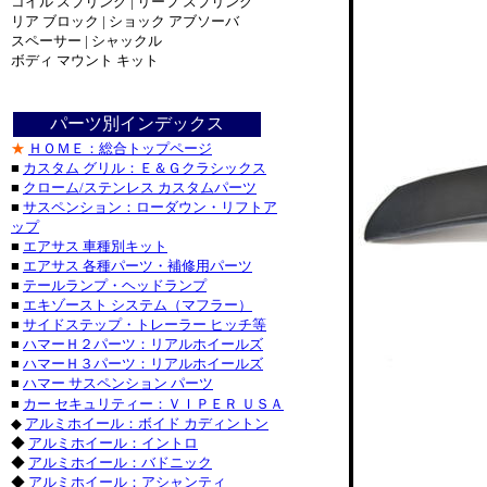
コイル スプリング | リーフ スプリング
ダッ
リア ブロック | ショック アブソーバ
ダッ
スペーサー | シャックル
ダッジ_
ボディ マウント キット
ジープ_ラン
ジープ_グラ
トヨ
パーツ別インデックス
トヨタ
★
ＨＯＭＥ：総合トップページ
トヨ
■
カスタム グリル：Ｅ＆Ｇクラシックス
■
クローム/ステンレス カスタムパーツ
シボレ
■
サスペンション：ローダウン・リフトア
シボレー
ップ
・シボレ
■
エアサス 車種別キット
・シボレー_
■
エアサス 各種パーツ・補修用パーツ
パーツ
■
テールランプ・ヘッドランプ
■
エキゾースト システム（マフラー）
キャデラック
■
サイドステップ・トレーラー ヒッチ等
・キャデラ
■
ハマーＨ２パーツ：リアルホイールズ
フォード_Ｆ
■
ハマーＨ３パーツ：リアルホイールズ
フォード_エ
■
ハマー サスペンション パーツ
■
カー セキュリティー：ＶＩＰＥＲ ＵＳＡ
パーツ・フォ
◆
アルミホイール：ボイド カディントン
◆
アルミホイール：イントロ
ニッサ
◆
アルミホイール：バドニック
◆
アルミホイール：アシャンティ