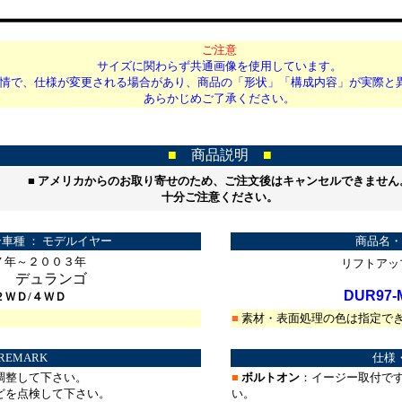
ご注意
サイズに関わらず共通画像を使用しています。
情で、仕様が変更される場合があり、商品の「形状」「構成内容」が実際と
あらかじめご了承ください。
■
商品説明
■
■
アメリカからのお取り寄せのため、ご注文後はキャンセルできません
十分ご注意ください。
車種 ： モデルイヤー
商品名・
７年～２００３年
リフトアッ
ジ デュランゴ
DUR97-M
２ＷＤ/４ＷＤ
■
素材・表面処理の色は指定で
REMARK
仕様
調整して下さい。
■
ボルトオン
：イージー取付で
どを点検して下さい。
い。