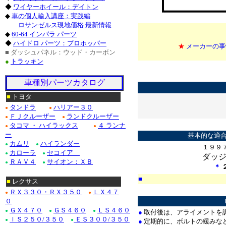
◆
ワイヤーホイール：デイトン
◆
車の個人輸入講座：実践編
ロサンゼルス現地価格 最新情報
◆
60-64 インパラ パーツ
◆
ハイドロ パーツ：プロホッパー
★
メーカーの事
■ ダッシュパネル：ウッド・カーボン
●
トラッキン
*
*
車種別パーツカタログ
■
トヨタ
タンドラ
ハリアー３０
●
●
ＦＪクルーザー
ランドクルーザー
●
●
*
タコマ ・ ハイラックス
４ ランナ
●
●
ー
基本的な適合
カムリ
ハイランダー
●
●
１９９
カローラ
セコイア
●
●
ダッ
ＲＡＶ４
サイオン：ＸＢ
●
●
＊
■
■
レクサス
*
ＲＸ３３０・ＲＸ３５０
ＬＸ４７
●
●
０
ＧＸ４７０
ＧＳ４６０
ＬＳ４６０
●
●
●
●
取付後は、アライメントを
ＩＳ２５０/３５０
ＥＳ３００/３５０
●
●
●
定期的に、ボルトの緩みな