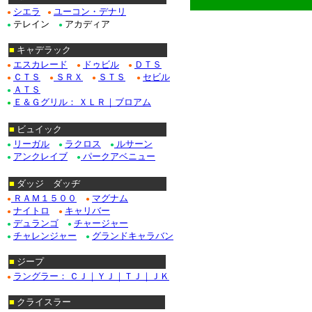
シエラ
ユーコン・デナリ
●
●
テレイン
アカディア
●
●
■
キャデラック
エスカレード
ドゥビル
ＤＴＳ
●
●
●
ＣＴＳ
ＳＲＸ
ＳＴＳ
セビル
●
●
●
●
ＡＴＳ
●
Ｅ＆Ｇグリル： ＸＬＲ｜ブロアム
●
■
ビュイック
リーガル
ラクロス
ルサーン
●
●
●
アンクレイブ
パークアベニュー
●
●
■
ダッジ ダッヂ
ＲＡＭ１５００
マグナム
●
●
ナイトロ
キャリバー
●
●
デュランゴ
チャージャー
●
●
チャレンジャー
グランドキャラバン
●
●
*********************
■
ジープ
ラングラー： ＣＪ｜ＹＪ｜ＴＪ｜ＪＫ
●
■
クライスラー