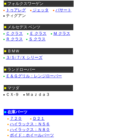
■
フォルクスワーゲン
トゥアレグ
ジェッタ
パサート
●
●
●
ティグアン
●
■
メルセデス ベンツ
Ｃ クラス
Ｅ クラス
Ｍ クラス
●
●
●
Ｒ クラス
Ｓ クラス
●
●
■
ＢＭＷ
３/５/７/Ｘ シリーズ
●
■
ランドローバー
Ｅ＆Ｇグリル：レンジローバー
●
■
マツダ
ＣＸ-９
Ｍａｚｄａ３
●
●
■
在庫パーツ
７２０
Ｄ２１
●
●
ハイラックス：Ｎ５６
●
ハイラックス：Ｎ８０
●
ボイド：ホイールパーツ
●