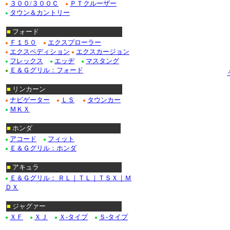
３００/３００Ｃ
ＰＴクルーザー
●
●
タウン＆カントリー
●
■
フォード
Ｆ１５０
エクスプローラー
●
●
エクスペディション
エクスカージョン
●
●
フレックス
エッヂ
マスタング
●
●
●
Ｅ＆Ｇグリル：フォード
●
■
リンカーン
ナビゲーター
ＬＳ
タウンカー
●
●
●
ＭＫＸ
●
■
ホンダ
アコード
フィット
●
●
Ｅ＆Ｇグリル：ホンダ
●
■
アキュラ
Ｅ＆Ｇグリル： ＲＬ｜ＴＬ｜ＴＳＸ｜Ｍ
●
ＤＸ
■
ジャグァー
ＸＦ
ＸＪ
Ｘ-タイプ
Ｓ-タイプ
●
●
●
●