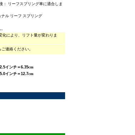
/後： リーフスプリング車に適合しま
ナル リーフ スプリング
ん。
変化により、リフト量が変わりま
らご連絡ください。
2.5
イン
チ＝
6.35
cm
5.0
イ
ンチ＝
12.7
cm
**********************