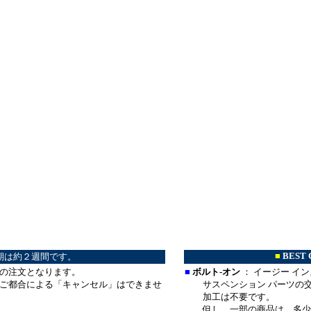
*
■
BEST 
期は約２週間です。
の注文となります。
■
ボルト-オン
： イージー イ
ご都合による「キャンセル」はできませ
サスペンション パーツの交
加工は不要です。
但し、一部の商品は、多少
。