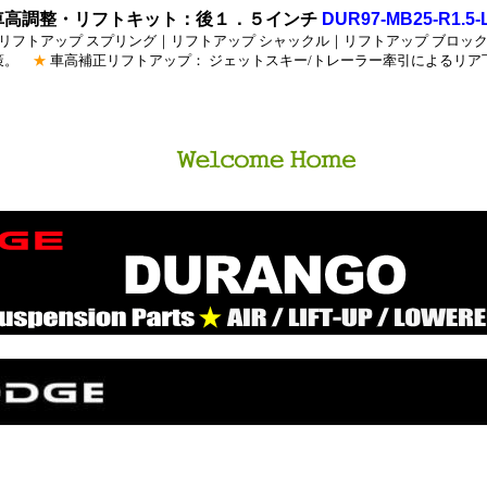
：車高調整・リフトキット：後１．５インチ
DUR97-MB25-R1.5-
リフトアップ スプリング｜リフトアップ シャックル｜リフトアップ ブロック
対策。
★
車高補正リフトアップ： ジェットスキー/トレーラー牽引によるリ
ション_パーツ・リフトアップ_サスペンション・ローダウン_
ョン・
ト_サス・ロワード_サス・エア_サスペンション・エアサス・
ス・
スプリング・リーフ_スプリング・ローサス・レベリング・イン