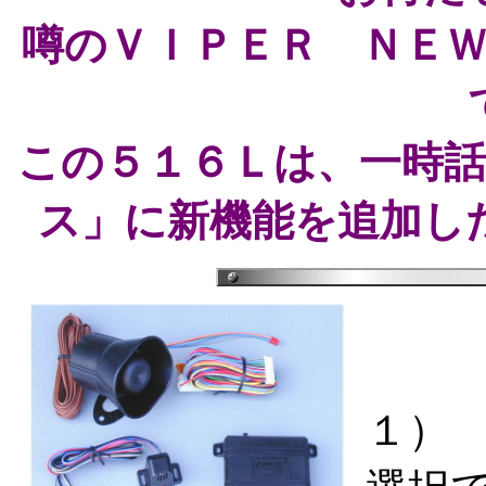
噂のＶＩＰＥＲ ＮＥ
この５１６Ｌは、一時
ス」に新機能を追加し
１）