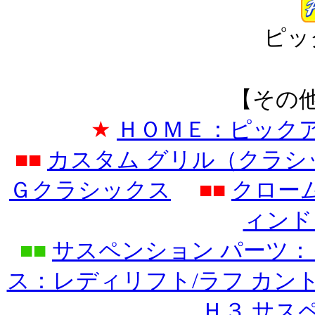
ピッ
【その
★
ＨＯＭＥ：ピック
■■
カスタム グリル（クラ
Ｇクラシックス
■■
クロー
ィンド
■■
サスペンション パーツ：
ス：レディリフト/ラフ カン
Ｈ３ サス