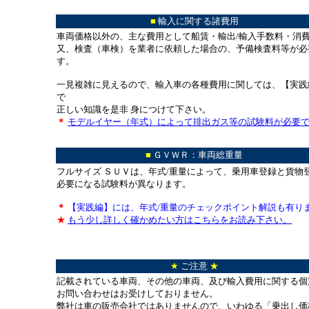
＊＊＊＊＊＊＊＊＊＊＊＊＊＊＊＊＊＊＊＊＊＊
■
輸入に関する諸費用
車両価格以外の、主な費用として船賃・輸出/輸入手数料・消
又、検査（車検）を業者に依頼した場合の、予備検査料等が必
す。
一見複雑に見えるので、輸入車の各種費用に関しては、【実践
で
正しい知識を是非 身につけて下さい。
＊
モデルイヤー（年式）によって排出ガス等の試験料が必要
＊
■
ＧＶＷＲ：車両総重量
フルサイズ ＳＵＶは、年式/重量によって、乗用車登録と貨物
必要になる試験料が異なります。
＊
【実践編】には、年式/重量のチェックポイント解説も有り
★
もう少し詳しく確かめたい方はこちらをお読み下さい。
＊
★
ご注意
★
記載されている車両、その他の車両、及び輸入費用に関する個
お問い合わせはお受けしておりません。
弊社は車の販売会社ではありませんので、いわゆる「乗出し価