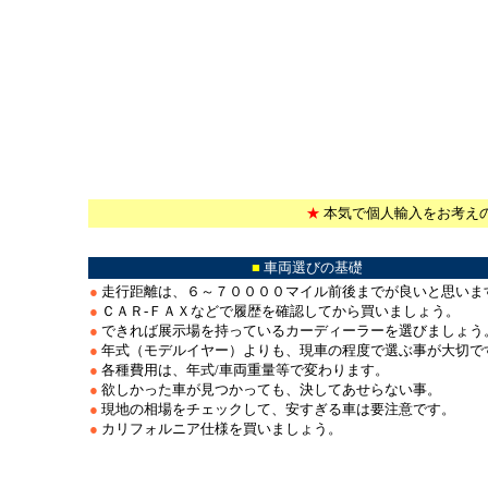
＊
★
本気で個人輸入をお考え
＊
■
車両選びの基礎
●
走行距離は、６～７００００マイル前後までが良いと思いま
●
ＣＡＲ-ＦＡＸなどで履歴を確認してから買いましょう。
●
できれば展示場を持っているカーディーラーを選びましょう
●
年式（モデルイヤー）よりも、現車の程度で選ぶ事が大切で
●
各種費用は、年式/車両重量等で変わります。
●
欲しかった車が見つかっても、決してあせらない事。
●
現地の相場をチェックして、安すぎる車は要注意です。
●
カリフォルニア仕様を買いましょう。