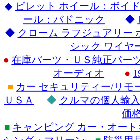
◆
ビレット ホイール：ボイド
ール：バドニック
◆
◆
クローム ラフジュアリー
シック ワイヤ
●
在庫パーツ・ＵＳ純正パーツ
オーディオ
●
1
■
カー セキュリティー/リモ
ＵＳＡ
◆
クルマの個人輸
価格
■
キャンピング カー・オー