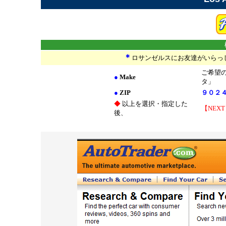
＊
ロサンゼルスにお友達がいらっし
ご希望
●
Make
タ」
●
ZIP
９０２
◆
以上を選択・指定した
【NEX
後、
*******************
******