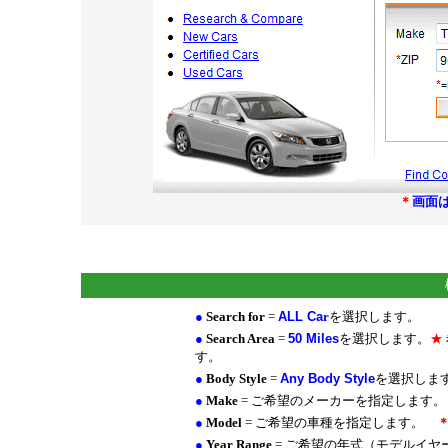
＊
画面
＊
＊
●
Search for
=
ALL Ca
r
を選択します。
●
Search Area
=
50 Miles
を選択します。
★
す。
●
Body Style
=
Any Body Style
を選択しま
●
Make
= ご希望のメーカーを指定します
●
Model
= ご希望の車種を指定します。
●
Year Range
= ご希望の年式（モデルイ